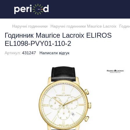
Наручні годинники
Наручні годинники Maurice Lacroix
Годин
Годинник Maurice Lacroix ELIROS
EL1098-PVY01-110-2
Артикул:
431247
Написати відгук