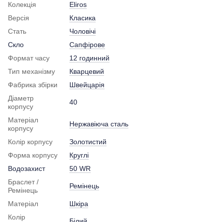
Колекція
Eliros
Версія
Класика
Стать
Чоловічі
Скло
Сапфірове
Формат часу
12 годинний
Тип механізму
Кварцевий
Фабрика збірки
Швейцарія
Діаметр
40
корпусу
Матеріал
Нержавіюча сталь
корпусу
Колір корпусу
Золотистий
Форма корпусу
Круглі
Водозахист
50 WR
Браслет /
Ремінець
Ремінець
Матеріал
Шкіра
Колір
Білий