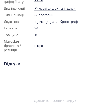
циферблату
Вид індикації
Римські цифри та індекси
Тип індикації
Аналоговий
Додатково
Індикація дати
,
Хронограф
Гарантія
24
Товщина
10
Матеріал
браслета /
шкіра
ремінця
Відгуки
Додайте перший відгук