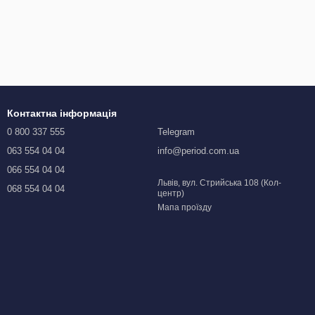
Контактна інформація
0 800 337 555
Telegram
063 554 04 04
info@period.com.ua
066 554 04 04
Львів, вул. Стрийська 108 (Кол-
068 554 04 04
центр)
Мапа проїзду