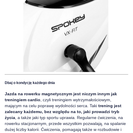
Dbaj o kondycję każdego dnia
Jazda na rowerku magnetycznym jest niczym innym jak
treningiem cardio
, czyli treningiem wytrzymałościowym,
mającym na celu poprawę wydolności serca. Taki
trening jest
zalecany każdemu, bez względu na to, jaki prowadzi tryb
życia
, a także jaki typ sportu uprawia. Regularne ćwiczenia, na
rowerku stacjonarnym, przede wszystkim pozwalają, na spalanie
dużej liczby kalorii. Ćwiczenia, pomagają także w rozbudowie i