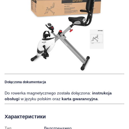
Dołączona dokumentacja
Do rowerka magnetycznego została dołączona:
instrukcja
obsługi
w języku polskim oraz
karta gwarancyjna
.
Характеристики
Тип
Велотренажер