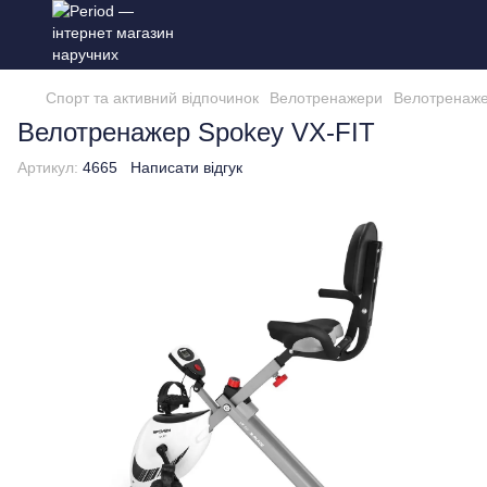
Спорт та активний відпочинок
Велотренажери
Велотренаже
Велотренажер Spokey VX-FIT
Артикул:
4665
Написати відгук