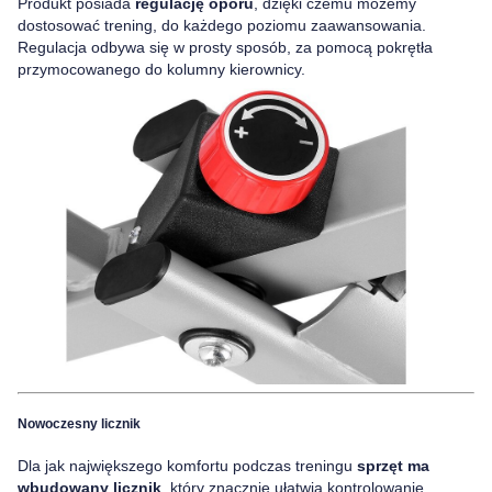
Produkt posiada
regulację oporu
, dzięki czemu możemy
dostosować trening, do każdego poziomu zaawansowania.
Regulacja odbywa się w prosty sposób, za pomocą pokrętła
przymocowanego do kolumny kierownicy.
Nowoczesny licznik
Dla jak największego komfortu podczas treningu
sprzęt ma
wbudowany licznik
, który znacznie ułatwia kontrolowanie