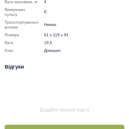
Вага маховика, кг
4
Вимірювач
Є
пульсу
Транспортувальні
Немає
ролики
Розміри
51 x 119 x 91
Вага
19,5
Клас
Домашні
Відгуки
Додайте перший відгук