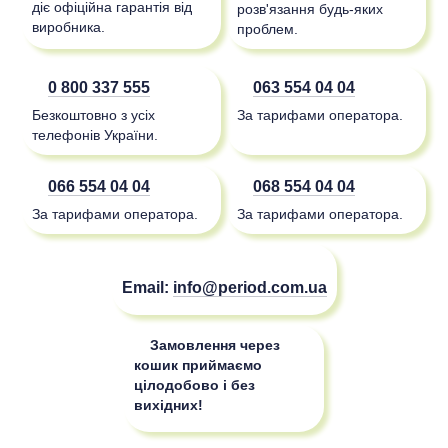
діє офіційна гарантія від
розв'язання будь-яких
виробника.
проблем.
0 800 337 555
063 554 04 04
Безкоштовно з усіх
За тарифами оператора.
телефонів України.
066 554 04 04
068 554 04 04
За тарифами оператора.
За тарифами оператора.
Email:
info@period.com.ua
Замовлення через
кошик приймаємо
цілодобово і без
вихідних!