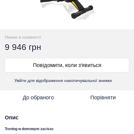
Немає в наявності
9 946 грн
Повідомити, коли з'явиться
Увійти
для відображення накопичувальної знижки
%
До обраного
Порівняти
Опис
Trening w domowym zaciszu