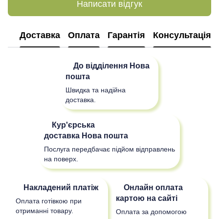
Написати відгук
Доставка
Оплата
Гарантія
Консультація
До відділення
Нова
пошта
Швидка та надійна
доставка.
Кур'єрська
доставка
Нова пошта
Послуга передбачає підйом відправлень
на поверх.
Накладений платіж
Онлайн оплата
картою на сайті
Оплата готівкою при
отриманні товару.
Оплата за допомогою