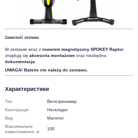
Zawartość zestawu
W zestawie wraz z
rowerem magnetyczny SPOKEY Raptor
znajdują się
akcesoria montażowe
oraz niezbędna
dokumentacja
.
UWAGA! Baterie nie należą do zestawu.
Характеристики
Тип
Велотренажер
Конструкція
Нескладні
Вид
Магнітні
Максимальне
100
навантаження, кг