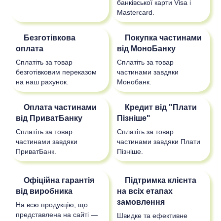
банківської карти Visa і
Mastercard.
Безготівкова
Покупка частинами
оплата
від МоноБанку
Сплатіть за товар
Сплатіть за товар
безготівковим переказом
частинами завдяки
на наш рахунок.
Монобанк.
Оплата частинами
Кредит від "Плати
від ПриватБанку
Пізніше"
Сплатіть за товар
Сплатіть за товар
частинами завдяки
частинами завдяки Плати
ПриватБанк.
Пізніше.
Офіційна гарантія
Підтримка клієнта
від виробника
на всіх етапах
замовлення
На всю продукцію, що
представлена на сайті —
Швидке та ефективне