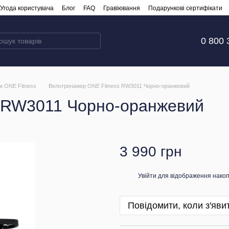
Угода користувача
Блог
FAQ
Гравіювання
Подарункові сертифікати
0 800 
и ONE Fitness
Велотренажер ONE Fitness RW3011 Чорно-оранжевий
 RW3011 Чорно-оранжевий
3 990 грн
Увійти
для відображення накоп
%
Повідомити, коли з'яви