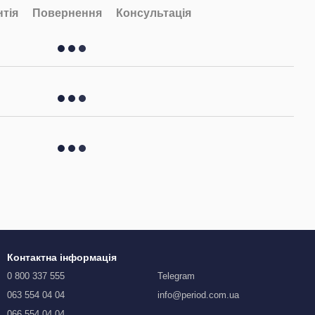
нтія
Повернення
Консультація
Контактна інформація
0 800 337 555
Telegram
063 554 04 04
info@period.com.ua
066 554 04 04