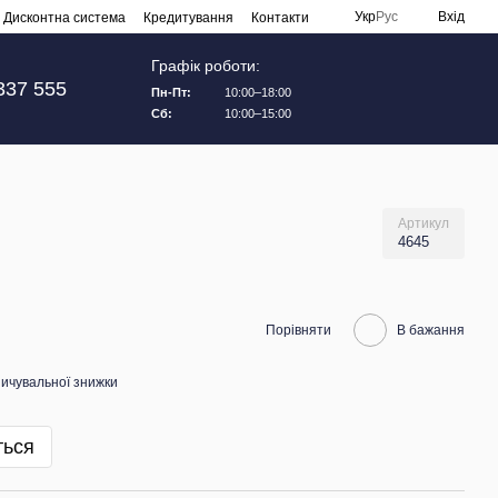
Укр
Рус
Вхід
Дисконтна система
Кредитування
Контакти
Графік роботи:
337 555
Пн-Пт:
10:00–18:00
Сб:
10:00–15:00
Артикул
4645
Порівняти
В бажання
ичувальної знижки
ться