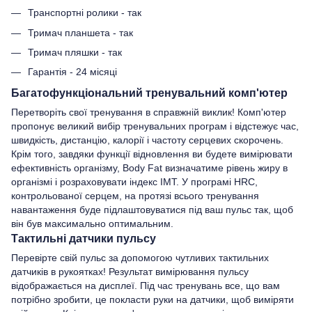
Транспортні ролики - так
Тримач планшета - так
Тримач пляшки - так
Гарантія - 24 місяці
Багатофункціональний тренувальний комп'ютер
Перетворіть свої тренування в справжній виклик! Комп'ютер
пропонує великий вибір тренувальних програм і відстежує час,
швидкість, дистанцію, калорії і частоту серцевих скорочень.
Крім того, завдяки функції відновлення ви будете вимірювати
ефективність організму, Body Fat визначатиме рівень жиру в
організмі і розраховувати індекс ІМТ. У програмі HRC,
контрольованої серцем, на протязі всього тренування
навантаження буде підлаштовуватися під ваш пульс так, щоб
він був максимально оптимальним.
Тактильні датчики пульсу
Перевірте свій пульс за допомогою чутливих тактильних
датчиків в рукоятках! Результат вимірювання пульсу
відображається на дисплеї. Під час тренувань все, що вам
потрібно зробити, це покласти руки на датчики, щоб виміряти