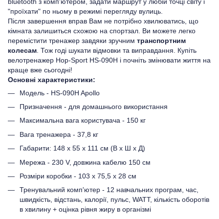
bluetooth з комп'ютером, задати маршрут у любій точці світу і
"проїхати" по ньому в режимі перегляду вулиць.
Після завершення вправ Вам не потрібно хвилюватись, що
кімната залишиться схожою на спортзал. Ви можете легко
перемістити тренажер завдяки зручним
транспортним
колесам
. Тож годі шукати відмовки та виправдання. Купіть
велотренажер Hop-Sport HS-090H і почніть змінювати життя на
краще вже сьогодні!
Основні характеристики:
Модель - HS-090H Apollo
Призначення - для домашнього використання
Максимальна вага користувача - 150 кг
Вага тренажера - 37,8 кг
Габарити: 148 х 55 х 111 см (В х Ш х Д)
Мережа - 230 V, довжина кабелю 150 см
Розміри коробки - 103 x 75,5 x 28 см
Тренувальний комп'ютер - 12 навчальних програм, час,
швидкість, відстань, калорії, пульс, WATT, кількість оборотів
в хвилину + оцінка рівня жиру в організмі