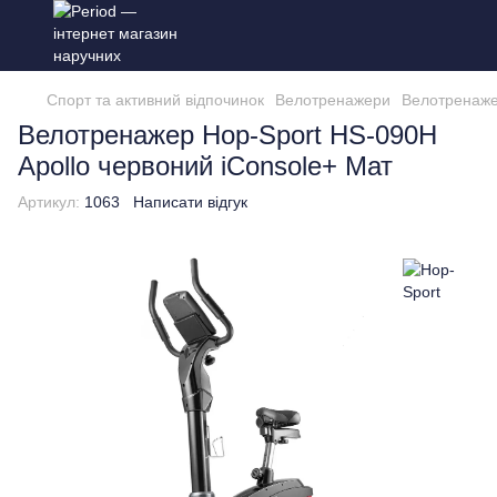
Спорт та активний відпочинок
Велотренажери
Велотренаже
Велотренажер Hop-Sport HS-090H
Apollo червоний iConsole+ Мат
Артикул:
1063
Написати відгук