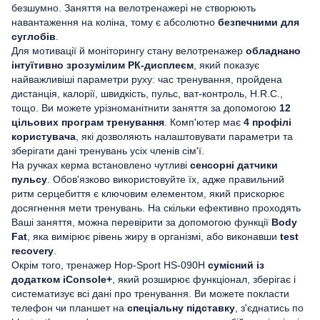
безшумно. Заняття на велотренажері не створюють
навантаження на коліна, тому є абсолютно
безпечними для
суглобів
.
Для мотивації й моніторингу стану велотренажер
обладнано
інтуїтивно зрозумілим РК-дисплеєм
, який показує
найважливіші параметри руху: час тренування, пройдена
дистанція, калорії, швидкість, пульс, ват-контроль, H.R.C.,
тощо. Ви можете урізноманітнити заняття за допомогою
12
цільових програм тренування
. Комп'ютер має
4 профілі
користувача
, які дозволяють налаштовувати параметри та
зберігати дані тренувань усіх членів сім'ї.
На ручках керма встановлено чутливі
сенсорні датчики
пульсу
. Обов'язково використовуйте їх, адже правильний
ритм серцебиття є ключовим елементом, який прискорює
досягнення мети тренувань. На скільки ефективно проходять
Ваші заняття, можна перевірити за допомогою функції
Body
Fat
, яка вимірює рівень жиру в організмі, або виконавши
test
recovery
.
Окрім того, тренажер Hop-Sport HS-090H
сумісний із
додатком iConsole+
, який розширює функціонал, зберігає і
систематизує всі дані про тренування. Ви можете покласти
телефон чи планшет на
спеціальну підставку
, з'єднатись по