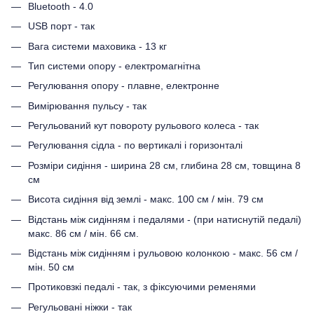
Bluetooth - 4.0
USB порт - так
Вага системи маховика - 13 кг
Тип системи опору - електромагнітна
Регулювання опору - плавне, електронне
Вимірювання пульсу - так
Регульований кут повороту рульового колеса - так
Регулювання сідла - по вертикалі і горизонталі
Розміри сидіння - ширина 28 см, глибина 28 см, товщина 8
см
Висота сидіння від землі - макс. 100 см / мін. 79 см
Відстань між сидінням і педалями - (при натиснутій педалі)
макс. 86 см / мін. 66 см.
Відстань між сидінням і рульовою колонкою - макс. 56 см /
мін. 50 см
Протиковзкі педалі - так, з фіксуючими ременями
Регульовані ніжки - так