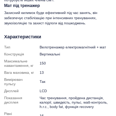
Мат під тренажер
Захисний килимок буде ефективний під час занять, він
забезпечує стабілізацію при інтенсивних тренуваннях,
звукоізоляцію та захист підлоги від пошкоджень.
Характеристики
Тип
Велотренажер електромагнітний + мат
Конструкція
Вертикальні
Максимальне
150
навантаження, кг
Вага маховика, кг
13
Вимірювач
Так
пульсу
Дисплей
LCD
Показання
Час тренування, пройдена дистанція,
дисплея
калорії, швидкість, пульс, watt-контроль,
h.r.c., body fat, функція recovery
Рівні
16