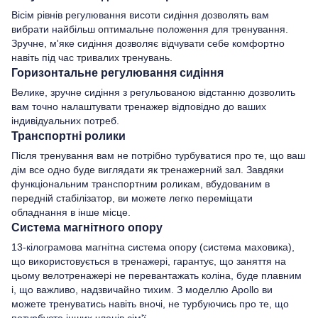
Вісім рівнів регулювання висоти сидіння дозволять вам
вибрати найбільш оптимальне положення для тренування.
Зручне, м'яке сидіння дозволяє відчувати себе комфортно
навіть під час тривалих тренувань.
Горизонтальне регулювання сидіння
Велике, зручне сидіння з регульованою відстанню дозволить
вам точно налаштувати тренажер відповідно до ваших
індивідуальних потреб.
Транспортні ролики
Після тренування вам не потрібно турбуватися про те, що ваш
дім все одно буде виглядати як тренажерний зал. Завдяки
функціональним транспортним роликам, вбудованим в
передній стабілізатор, ви можете легко переміщати
обладнання в інше місце.
Система магнітного опору
13-кілограмова магнітна система опору (система маховика),
що використовується в тренажері, гарантує, що заняття на
цьому велотренажері не перевантажать коліна, буде плавним
і, що важливо, надзвичайно тихим. З моделлю Apollo ви
можете тренуватись навіть вночі, не турбуючись про те, що
потурбуєте інших членів сім'ї.