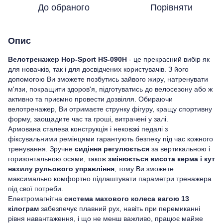
До обраного
Порівняти
Опис
Велотренажер Hop-Sport HS-090H
- це прекрасний вибір як
для новачків, так і для досвідчених користувачів. З його
допомогою Ви зможете позбутись зайвого жиру, натренувати
м'язи, покращити здоров'я, підготуватись до велосезону або ж
активно та приємно провести дозвілля. Обираючи
велотренажер, Ви отримаєте струнку фігуру, кращу спортивну
форму, заощадите час та гроші, витрачені у залі.
Армована сталева конструкція і нековзкі педалі з
фіксувальними ремінцями гарантують безпеку під час кожного
тренування. Зручне
сидіння регулюється
за вертикальною і
горизонтальною осями, також
змінюється висота керма і кут
нахилу рульового управління
, тому Ви зможете
максимально комфортно підлаштувати параметри тренажера
під свої потреби.
Електромагнітна
система махового колеса вагою 13
кілограм
забезпечує плавний рух, навіть при перемиканні
рівня навантаження, і що не менш важливо, працює майже