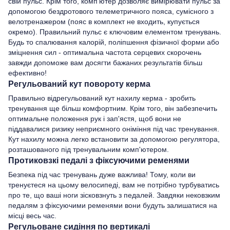
свій пульс. Крім того, комп'ютер дозволяє вимірювати пульс за
допомогою бездротового телеметричного пояса, сумісного з
велотренажером (пояс в комплект не входить, купується
окремо). Правильний пульс є ключовим елементом тренувань.
Будь то спалювання калорій, поліпшення фізичної форми або
зміцнення сил - оптимальна частота серцевих скорочень
завжди допоможе вам досягти бажаних результатів більш
ефективно!
Регульований кут повороту керма
Правильно відрегульований кут нахилу керма - зробить
тренування ще більш комфортним. Крім того, він забезпечить
оптимальне положення рук і зап'ястя, щоб вони не
піддавалися ризику неприємного оніміння під час тренування.
Кут нахилу можна легко встановити за допомогою регулятора,
розташованого під тренувальним комп'ютером.
Протиковзкі педалі з фіксуючими ременями
Безпека під час тренувань дуже важлива! Тому, коли ви
тренуєтеся на цьому велосипеді, вам не потрібно турбуватись
про те, що ваші ноги зісковзнуть з педалей. Завдяки нековзким
педалям з фіксуючими ременями вони будуть залишатися на
місці весь час.
Регульоване сидіння по вертикалі