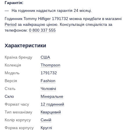
Гарантія:
На годинник надається гарантія 24 місяці.
Годинник Tommy Hilfiger 1791732 можна придбати в магазині
Period
за найкращою ціною. Консультація спеціаліста за
телефоном:
0 800 337 555
Характеристики
Країна бренду
США
Колекція
Thompson
Модель
1791732
Версія
Fashion
Стать
Чоловічі
Скло
Мінеральне
Формат часу
12 годинний
Тип механізму
Кварцевий
Колір корпусу
Синій
Форма корпусу
Круглі