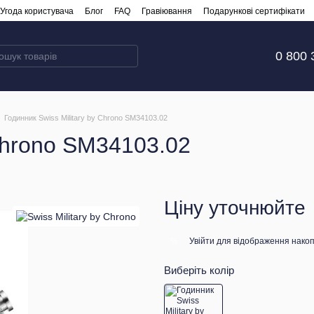
Угода користувача
Блог
FAQ
Гравіювання
Подарункові сертифікати
0 800 
Годинник Swiss Military by Chrono SM34103.02
 Chrono SM34103.02
Ціну уточнюйте
Увійти
для відображення накоп
%
Виберіть колір