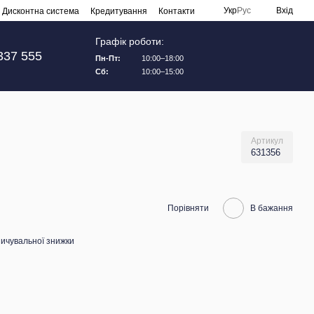
Укр
Рус
Вхід
Дисконтна система
Кредитування
Контакти
Графік роботи:
337 555
Пн-Пт:
10:00–18:00
Сб:
10:00–15:00
Артикул
631356
Порівняти
В бажання
ичувальної знижки