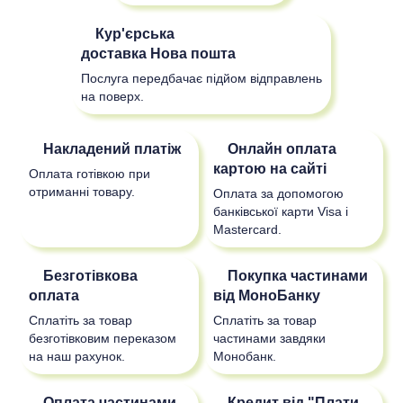
Кур'єрська
доставка
Нова пошта
Послуга передбачає підйом відправлень
на поверх.
Накладений платіж
Онлайн оплата
картою на сайті
Оплата готівкою при
отриманні товару.
Оплата за допомогою
банківської карти Visa і
Mastercard.
Безготівкова
Покупка частинами
оплата
від МоноБанку
Сплатіть за товар
Сплатіть за товар
безготівковим переказом
частинами завдяки
на наш рахунок.
Монобанк.
Оплата частинами
Кредит від "Плати