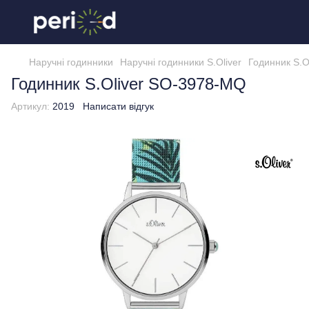
Наручні годинники
Наручні годинники S.Oliver
Годинник S.O
Годинник S.Oliver SO-3978-MQ
Артикул:
2019
Написати відгук