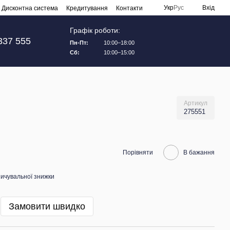
Укр
Рус
Вхід
Дисконтна система
Кредитування
Контакти
Графік роботи:
337 555
Пн-Пт:
10:00–18:00
Сб:
10:00–15:00
Артикул
275551
Порівняти
В бажання
ичувальної знижки
Замовити швидко