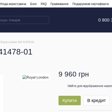
Угода користувача
Блог
FAQ
Гравіювання
Подарункові сертифікати
0 800 
 Royal London W2 41478-01
41478-01
9 960 грн
Увійти
для відображення накоп
%
Купити
В кредит