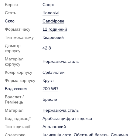
Версія
Спорт
Стать
Чоловічі
Скло
Сапфірове
Формат часу
12 годинний
Тип механізму
Кварцевий
Діаметр
42.8
корпусу
Матеріал
Нержавіюча сталь
корпусу
Колір корпусу
Сріблястий
Форма корпусу
Круглі
Водозахист
200 WR
Браслет /
Браслет
Ремінець
Матеріал
Нержавіюча сталь
Вид індикації
Арабські цифри і індекси
Тип індикації
Аналоговий
Додатково
Індикація дати
,
Обертний безель
,
Сонячна