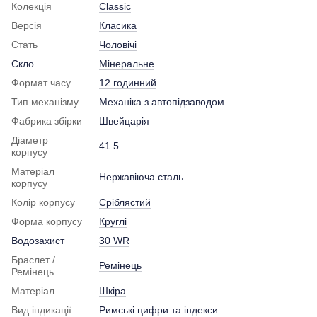
Колекція
Classic
Версія
Класика
Стать
Чоловічі
Скло
Мінеральне
Формат часу
12 годинний
Тип механізму
Механіка з автопідзаводом
Фабрика збірки
Швейцарія
Діаметр
41.5
корпусу
Матеріал
Нержавіюча сталь
корпусу
Колір корпусу
Сріблястий
Форма корпусу
Круглі
Водозахист
30 WR
Браслет /
Ремінець
Ремінець
Матеріал
Шкіра
Вид індикації
Римські цифри та індекси