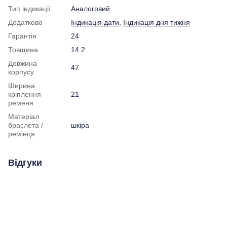
Тип індикації
Аналоговий
Додатково
Індикація дати
,
Індикація дня тижня
Гарантія
24
Товщина
14.2
Довжина
47
корпусу
Ширина
кріплення
21
ременя
Матеріал
браслета /
шкіра
ремінця
Відгуки