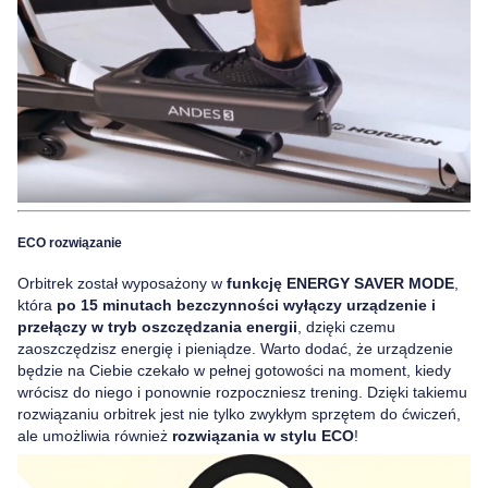
ECO rozwiązanie
Orbitrek został wyposażony w
funkcję ENERGY SAVER MODE
,
która
po 15 minutach bezczynności wyłączy urządzenie i
przełączy w tryb oszczędzania energii
, dzięki czemu
zaoszczędzisz energię i pieniądze. Warto dodać, że urządzenie
będzie na Ciebie czekało w pełnej gotowości na moment, kiedy
wrócisz do niego i ponownie rozpoczniesz trening. Dzięki takiemu
rozwiązaniu orbitrek jest nie tylko zwykłym sprzętem do ćwiczeń,
ale umożliwia również
rozwiązania w stylu ECO
!