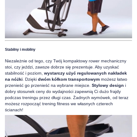
Stabilny i mobilny
Niezależnie od tego, czy Twój kompaktowy rower mechaniczny
stoi, czy jeździ, zawsze dobrze się prezentuje. Aby uzyskać
stabilność i poziom,
wystarczy użyć regulowanych nakładek
na nóżki
. Dzięki
dwóm kółkom transportowym
możesz łatwo
przenieść go przenieść na wybrane miejsce.
Stylowy design
i
dobry stosunek ceny do wydajności zapewnią Ci dużo frajdy
podczas treningu przez długi czas. Żadnych wymówek, od teraz
możesz rozpocząć trening fitness we własnych czterech
ścianach!