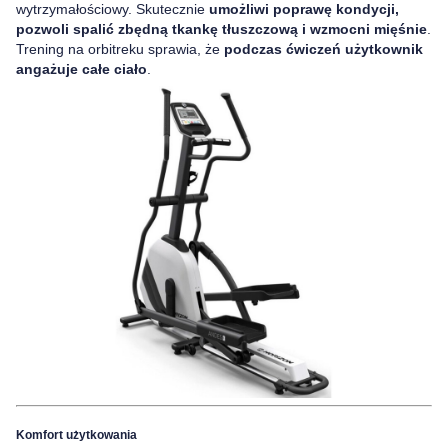
wytrzymałościowy. Skutecznie
umożliwi poprawę kondycji,
pozwoli spalić zbędną tkankę tłuszczową i wzmocni mięśnie
.
Trening na orbitreku sprawia, że
podczas ćwiczeń użytkownik
angażuje całe ciało
.
Komfort użytkowania