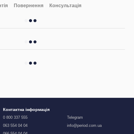
нтія
Повернення
Консультація
Контактна інформація
0 800 337 555
Telegram
063 554 04 04
info@period.com.ua
066 554 04 04