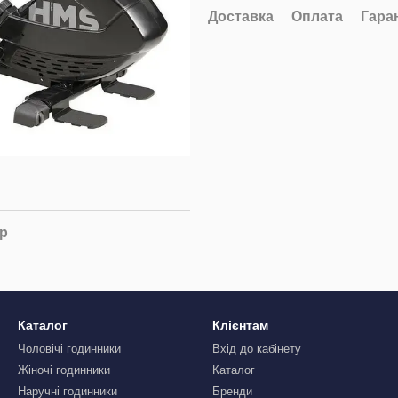
Доставка
Оплата
Гара
ар
Каталог
Клієнтам
Чоловічі годинники
Вхід до кабінету
Жіночі годинники
Каталог
Наручні годинники
Бренди