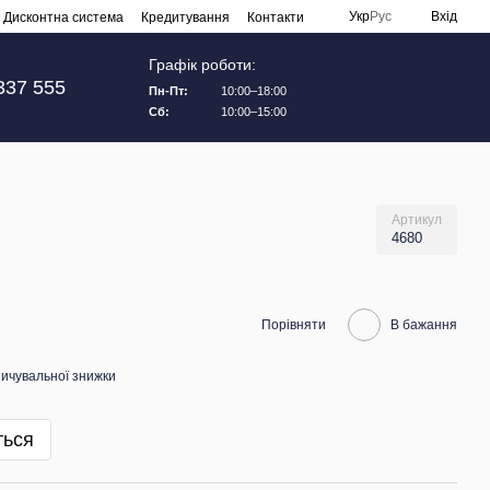
Укр
Рус
Вхід
Дисконтна система
Кредитування
Контакти
Графік роботи:
337 555
Пн-Пт:
10:00–18:00
Сб:
10:00–15:00
Артикул
4680
Порівняти
В бажання
ичувальної знижки
ться