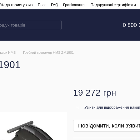
Угода користувача
Блог
FAQ
Гравіювання
Подарункові сертифікати
0 800 
ажери HMS
Гребний тренажер HMS ZM1901
1901
19 272 грн
Увійти
для відображення накоп
%
Повідомити, коли з'яви