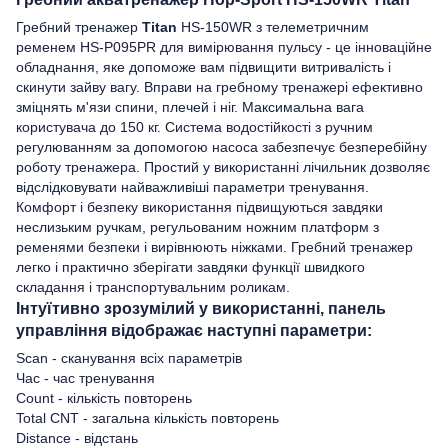
Гребний тренажер
Titan
HS-150WR з телеметричним
ременем HS-P095PR для вимірювання пульсу - це інноваційне
обладнання, яке допоможе вам підвищити витривалість і
скинути зайву вагу. Вправи на гребному тренажері ефективно
зміцнять м'язи спини, плечей і ніг. Максимальна вага
користувача до 150 кг. Система водостійкості з ручним
регулюванням за допомогою насоса забезпечує безперебійну
роботу тренажера. Простий у використанні лічильник дозволяє
відслідковувати найважливіші параметри тренування.
Комфорт і безпеку використання підвищуються завдяки
неслизьким ручкам, регульованим ножним платформ з
ременями безпеки і вирівнюють ніжками. Гребний тренажер
легко і практично зберігати завдяки функції швидкого
складання і транспортувальним роликам.
Інтуїтивно зрозумілий у використанні, панель
управління відображає наступні параметри:
Scan - сканування всіх параметрів
Час - час тренування
Count - кількість повторень
Total CNT - загальна кількість повторень
Distance - відстань