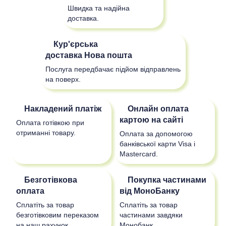
Швидка та надійна
доставка.
Кур'єрська
доставка
Нова пошта
Послуга передбачає підйом відправлень
на поверх.
Накладений платіж
Онлайн оплата
картою на сайті
Оплата готівкою при
отриманні товару.
Оплата за допомогою
банківської карти Visa і
Mastercard.
Безготівкова
Покупка частинами
оплата
від МоноБанку
Сплатіть за товар
Сплатіть за товар
безготівковим переказом
частинами завдяки
на наш рахунок.
Монобанк.