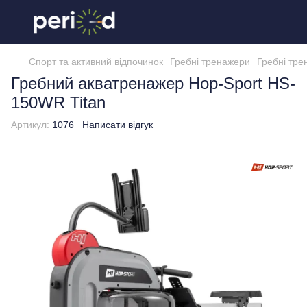
Спорт та активний відпочинок
Гребні тренажери
Гребні тре
Гребний акватренажер Hop-Sport HS-
150WR Titan
Артикул:
1076
Написати відгук