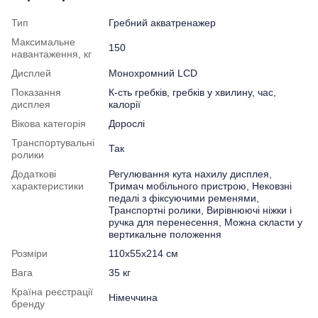
Тип
Гребний акватренажер
Максимальне
150
навантаження, кг
Дисплей
Монохромний LCD
Показання
К-сть гребків, гребків у хвилину, час,
дисплея
калорії
Вікова категорія
Дорослі
Транспортувальні
Так
ролики
Додаткові
Регулювання кута нахилу дисплея,
характеристики
Тримач мобільного пристрою, Нековзні
педалі з фіксуючими ременями,
Транспортні ролики, Вирівнюючі ніжки і
ручка для перенесення, Можна скласти у
вертикальне положення
Розміри
110x55x214 см
Вага
35 кг
Країна реєстрації
Німеччина
бренду