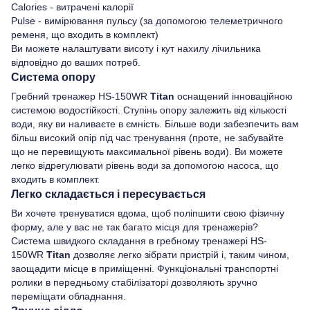
Calories - витрачені калорії
Pulse - вимірювання пульсу (за допомогою телеметричного
ременя, що входить в комплект)
Ви можете налаштувати висоту і кут нахилу лічильника
відповідно до ваших потреб.
Система опору
Гребний тренажер HS-150WR
Titan
оснащений інноваційною
системою водостійкості. Ступінь опору залежить від кількості
води, яку ви наливаєте в ємність. Більше води забезпечить вам
більш високий опір під час тренування (проте, не забувайте
що не перевищують максимальної рівень води). Ви можете
легко відрегулювати рівень води за допомогою насоса, що
входить в комплект.
Легко складається і пересувається
Ви хочете тренуватися вдома, щоб поліпшити свою фізичну
форму, але у вас не так багато місця для тренажерів?
Система швидкого складання в гребному тренажері HS-
150WR
Titan
дозволяє легко зібрати пристрій і, таким чином,
заощадити місце в приміщенні. Функціональні транспортні
ролики в передньому стабілізаторі дозволяють зручно
переміщати обладнання.