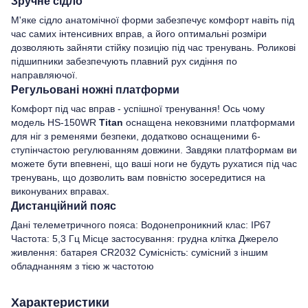
Зручне сідло
М'яке сідло анатомічної форми забезпечує комфорт навіть під
час самих інтенсивних вправ, а його оптимальні розміри
дозволяють зайняти стійку позицію під час тренувань. Роликові
підшипники забезпечують плавний рух сидіння по
направляючої.
Регульовані ножні платформи
Комфорт під час вправ - успішної тренування! Ось чому
модель HS-150WR
Titan
оснащена нековзними платформами
для ніг з ременями безпеки, додатково оснащеними 6-
ступінчастою регулюванням довжини. Завдяки платформам ви
можете бути впевнені, що ваші ноги не будуть рухатися під час
тренувань, що дозволить вам повністю зосередитися на
виконуваних вправах.
Дистанційний пояс
Дані телеметричного пояса: Водонепроникний клас: IP67
Частота: 5,3 Гц Місце застосування: грудна клітка Джерело
живлення: батарея CR2032 Сумісність: сумісний з іншим
обладнанням з тією ж частотою
Характеристики