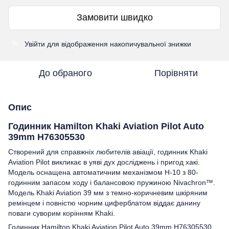
Замовити швидко
Увійти
для відображення накопичувальної знижки
%
До обраного
Порівняти
Опис
Годинник Hamilton Khaki Aviation Pilot Auto
39mm H76305530
Створений для справжніх любителів авіації, годинник Khaki
Aviation Pilot викликає в уяві дух досліджень і пригод хакі.
Модель оснащена автоматичним механізмом H-10 з 80-
годинним запасом ходу і балансовою пружиною Nivachron™.
Модель Khaki Aviation 39 мм з темно-коричневим шкіряним
ремінцем і повністю чорним циферблатом віддає данину
поваги суворим корінням Khaki.
Годинник Hamilton Khaki Aviation Pilot Auto 39mm H76305530