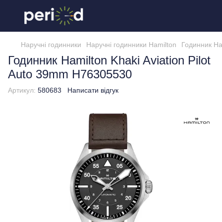
Наручні годинники
Наручні годинники Hamilton
Годинник Ha
Годинник Hamilton Khaki Aviation Pilot
Auto 39mm H76305530
Артикул:
580683
Написати відгук