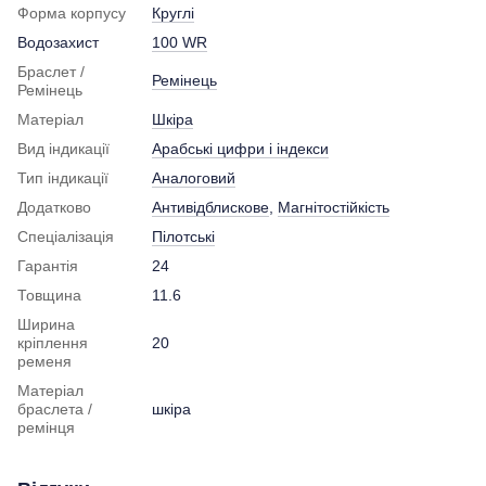
Форма корпусу
Круглі
Водозахист
100 WR
Браслет /
Ремінець
Ремінець
Матеріал
Шкіра
Вид індикації
Арабські цифри і індекси
Тип індикації
Аналоговий
Додатково
Антивідблискове
,
Магнітостійкість
Спеціалізація
Пілотські
Гарантія
24
Товщина
11.6
Ширина
кріплення
20
ременя
Матеріал
браслета /
шкіра
ремінця