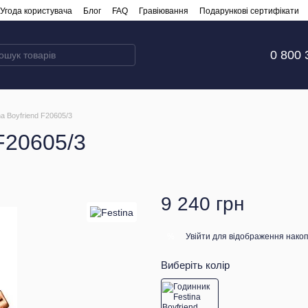
Угода користувача
Блог
FAQ
Гравіювання
Подарункові сертифікати
0 800 
na Boyfriend F20605/3
 F20605/3
9 240 грн
Увійти
для відображення накоп
%
Виберіть колір