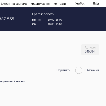
Укр
Рус
Вхід
Дисконтна система
Кредитування
Контакти
Графік роботи:
337 555
Пн-Пт:
10:00–18:00
Сб:
10:00–15:00
Артикул
345884
Порівняти
В бажання
ичувальної знижки