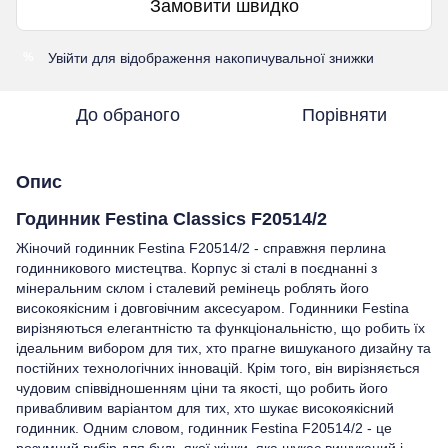
Замовити швидко
Увійти
для відображення накопичувальної знижки
%
До обраного
Порівняти
Опис
Годинник Festina Classics F20514/2
Жіночий годинник Festina F20514/2 - справжня перлина
годинникового мистецтва. Корпус зі сталі в поєднанні з
мінеральним склом і сталевий ремінець роблять його
високоякісним і довговічним аксесуаром. Годинники Festina
вирізняються елегантністю та функціональністю, що робить їх
ідеальним вибором для тих, хто прагне вишуканого дизайну та
постійних технологічних інновацій. Крім того, він вирізняється
чудовим співвідношенням ціни та якості, що робить його
привабливим варіантом для тих, хто шукає високоякісний
годинник. Одним словом, годинник Festina F20514/2 - це
розумний вибір для будь-якої жінки, яка шукає вишуканий і