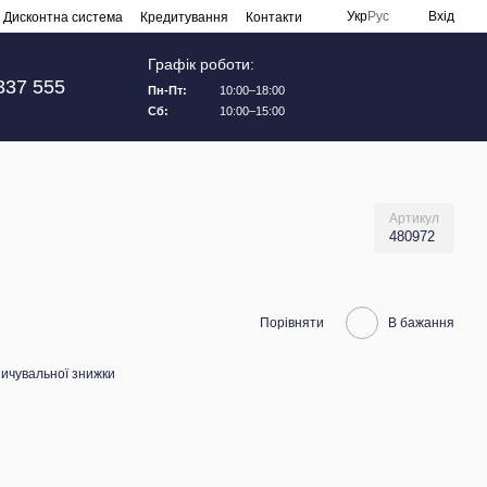
Укр
Рус
Вхід
Дисконтна система
Кредитування
Контакти
Графік роботи:
337 555
Пн-Пт:
10:00–18:00
Сб:
10:00–15:00
Артикул
480972
Порівняти
В бажання
ичувальної знижки