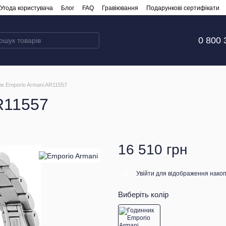
Угода користувача
Блог
FAQ
Гравіювання
Подарункові сертифікати
0 800 
ик Emporio Armani AR11557
R11557
16 510 грн
Увійти
для відображення накоп
%
Виберіть колір