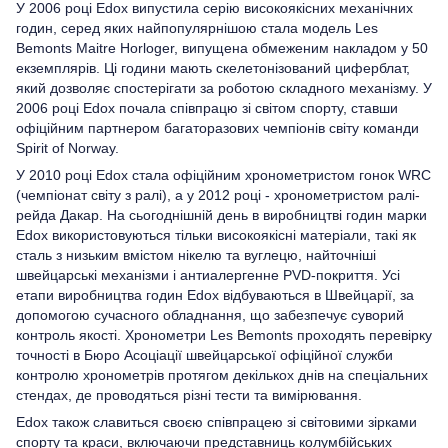
У 2006 році Edox випустила серію високоякісних механічних
годин, серед яких найпопулярнішою стала модель Les
Bemonts Maitre Horloger, випущена обмеженим накладом у 50
екземплярів. Ці години мають скелетонізований циферблат,
який дозволяє спостерігати за роботою складного механізму. У
2006 році Edox почала співпрацю зі світом спорту, ставши
офіційним партнером багаторазових чемпіонів світу команди
Spirit of Norway.
У 2010 році Edox стала офіційним хронометристом гонок WRC
(чемпіонат світу з ралі), а у 2012 році - хронометристом ралі-
рейда Дакар. На сьогоднішній день в виробництві годин марки
Edox використовуються тільки високоякісні матеріали, такі як
сталь з низьким вмістом нікелю та вуглецю, найточніші
швейцарські механізми і антиалергенне PVD-покриття. Усі
етапи виробництва годин Edox відбуваються в Швейцарії, за
допомогою сучасного обладнання, що забезпечує суворий
контроль якості. Хронометри Les Bemonts проходять перевірку
точності в Бюро Асоціації швейцарської офіційної служби
контролю хронометрів протягом декількох днів на спеціальних
стендах, де проводяться різні тести та вимірювання.
Edox також славиться своєю співпрацею зі світовими зірками
спорту та краси, включаючи представниць колумбійських