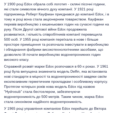
У 1900 році Edox обрала собі логотип - скляні пісочні години,
які стали символом вічного духу компанії. У 1921 році
підприємець Роберт Кауфман приєднався до компанії Edox, і в
тому ж році вона стала акціонерним товариством. Кауфман
перевів виробництво з кишенькових годин на сучасні години на
руку. Після Другої світової війни Edox продовжила
розвиватися, і кількість співробітників компанії перевищила
500 осіб. У 1955 році компанія переїхала в нове і більше
просторе приміщення та розпочала інвестувати в виробництво
і обладнання фабрики високотехнологічними засобами, що
дозволило їй почати виробництво водонепроникних годин
високого класу.
Справжній розквіт марки Edox розпочався в 60-х роках. У 1961
році була випущена знаменита модель Delfin, яка встановила
нові стандарти в міцності та водонепроникності завдяки своїм
ексклюзивним герметичним прокладкам і особливому корпусу.
Протягом чотирьох років нова модель Edox під назвою
"Hydrosub" стала бестселером, забезпечуючи
водонепроникність до 500 метрів. Таким чином, марка Edox
стала синонімом надійного водонепроникність.
У 1965 році управління компанією Edox перейшло до Віктора