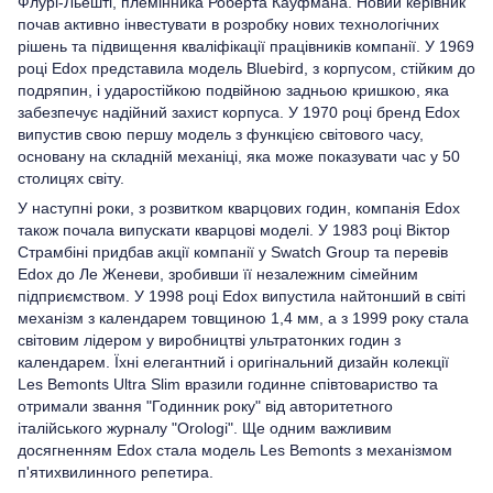
Флурі-Льешті, племінника Роберта Кауфмана. Новий керівник
почав активно інвестувати в розробку нових технологічних
рішень та підвищення кваліфікації працівників компанії. У 1969
році Edox представила модель Bluebird, з корпусом, стійким до
подряпин, і ударостійкою подвійною задньою кришкою, яка
забезпечує надійний захист корпуса. У 1970 році бренд Edox
випустив свою першу модель з функцією світового часу,
основану на складній механіці, яка може показувати час у 50
столицях світу.
У наступні роки, з розвитком кварцових годин, компанія Edox
також почала випускати кварцові моделі. У 1983 році Віктор
Страмбіні придбав акції компанії у Swatch Group та перевів
Edox до Ле Женеви, зробивши її незалежним сімейним
підприємством. У 1998 році Edox випустила найтонший в світі
механізм з календарем товщиною 1,4 мм, а з 1999 року стала
світовим лідером у виробництві ультратонких годин з
календарем. Їхні елегантний і оригінальний дизайн колекції
Les Bemonts Ultra Slim вразили годинне співтовариство та
отримали звання "Годинник року" від авторитетного
італійського журналу "Orologi". Ще одним важливим
досягненням Edox стала модель Les Bemonts з механізмом
п'ятихвилинного репетира.