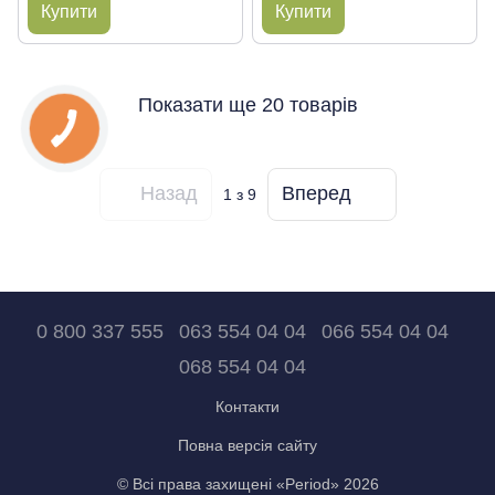
Купити
Купити
Показати ще 20 товарів
Назад
Вперед
1
з 9
0 800 337 555
063 554 04 04
066 554 04 04
068 554 04 04
Контакти
Повна версія сайту
© Всі права захищені «Period» 2026