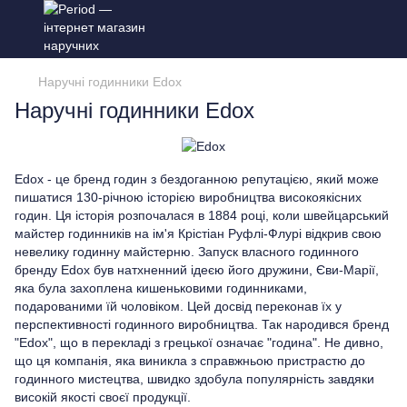
Наручні годинники Edox
Наручні годинники Edox
Edox - це бренд годин з бездоганною репутацією, який може
пишатися 130-річною історією виробництва високоякісних
годин. Ця історія розпочалася в 1884 році, коли швейцарський
майстер годинників на ім'я Крістіан Руфлі-Флурі відкрив свою
невелику годинну майстерню. Запуск власного годинного
бренду Edox був натхненний ідеєю його дружини, Єви-Марії,
яка була захоплена кишеньковими годинниками,
подарованими їй чоловіком. Цей досвід переконав їх у
перспективності годинного виробництва. Так народився бренд
"Edox", що в перекладі з грецької означає "година". Не дивно,
що ця компанія, яка виникла з справжньою пристрастю до
годинного мистецтва, швидко здобула популярність завдяки
високій якості своєї продукції.