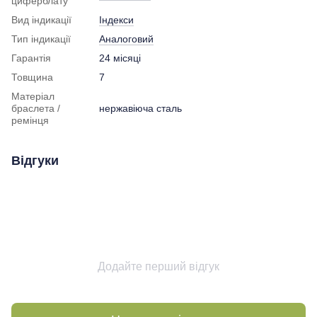
циферблату
Вид індикації
Індекси
Тип індикації
Аналоговий
Гарантія
24 місяці
Товщина
7
Матеріал
браслета /
нержавіюча сталь
ремінця
Відгуки
Додайте перший відгук