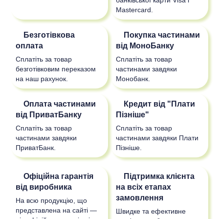
банківської карти Visa і
Mastercard.
Безготівкова
Покупка частинами
оплата
від МоноБанку
Сплатіть за товар
Сплатіть за товар
безготівковим переказом
частинами завдяки
на наш рахунок.
Монобанк.
Оплата частинами
Кредит від "Плати
від ПриватБанку
Пізніше"
Сплатіть за товар
Сплатіть за товар
частинами завдяки
частинами завдяки Плати
ПриватБанк.
Пізніше.
Офіційна гарантія
Підтримка клієнта
від виробника
на всіх етапах
замовлення
На всю продукцію, що
представлена на сайті —
Швидке та ефективне