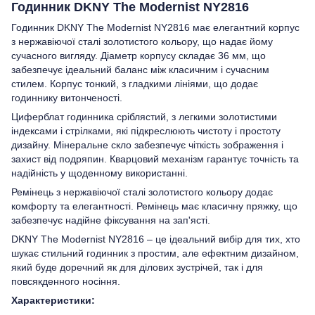
Годинник DKNY The Modernist NY2816
Годинник DKNY The Modernist NY2816 має елегантний корпус
з нержавіючої сталі золотистого кольору, що надає йому
сучасного вигляду. Діаметр корпусу складає 36 мм, що
забезпечує ідеальний баланс між класичним і сучасним
стилем. Корпус тонкий, з гладкими лініями, що додає
годиннику витонченості.
Циферблат годинника сріблястий, з легкими золотистими
індексами і стрілками, які підкреслюють чистоту і простоту
дизайну. Мінеральне скло забезпечує чіткість зображення і
захист від подряпин. Кварцовий механізм гарантує точність та
надійність у щоденному використанні.
Ремінець з нержавіючої сталі золотистого кольору додає
комфорту та елегантності. Ремінець має класичну пряжку, що
забезпечує надійне фіксування на зап'ясті.
DKNY The Modernist NY2816 – це ідеальний вибір для тих, хто
шукає стильний годинник з простим, але ефектним дизайном,
який буде доречний як для ділових зустрічей, так і для
повсякденного носіння.
Характеристики: