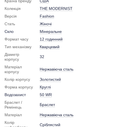
Країна бренду
США
Колекція
THE MODERNIST
Версія
Fashion
Стать
Жіночі
Скло
Мінеральне
Формат часу
12 годинний
Тип механізму
Кварцевий
Діаметр
32
корпусу
Матеріал
Нержавіюча сталь
корпусу
Колір корпусу
Золотистий
Форма корпусу
Круглі
Водозахист
50 WR
Браслет /
Браслет
Ремінець
Матеріал
Нержавіюча сталь
Колір
Сріблястий