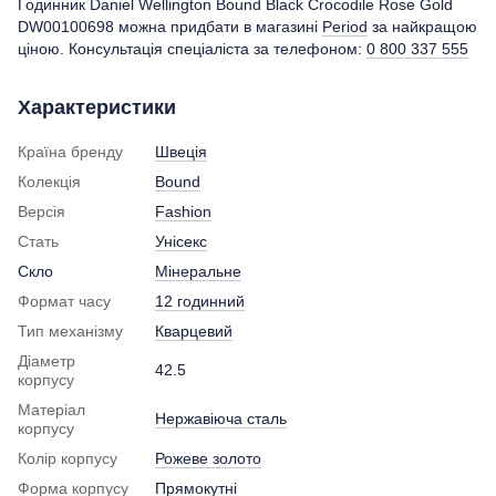
Годинник Daniel Wellington Bound Black Crocodile Rose Gold
DW00100698 можна придбати в магазині
Period
за найкращою
ціною. Консультація спеціаліста за телефоном:
0 800 337 555
Характеристики
Країна бренду
Швеція
Колекція
Bound
Версія
Fashion
Стать
Унісекс
Скло
Мінеральне
Формат часу
12 годинний
Тип механізму
Кварцевий
Діаметр
42.5
корпусу
Матеріал
Нержавіюча сталь
корпусу
Колір корпусу
Рожеве золото
Форма корпусу
Прямокутні