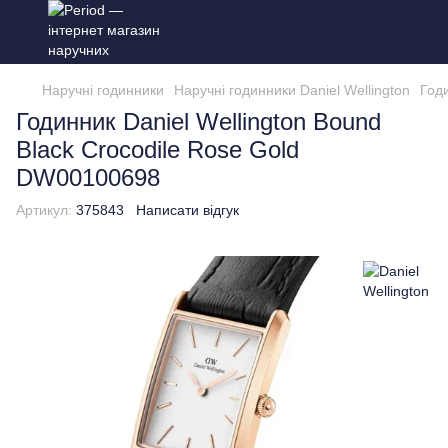
Наручні годинники
Наручні годинники Daniel Wellington
Год
Годинник Daniel Wellington Bound
Black Crocodile Rose Gold
DW00100698
Артикул:
375843
Написати відгук