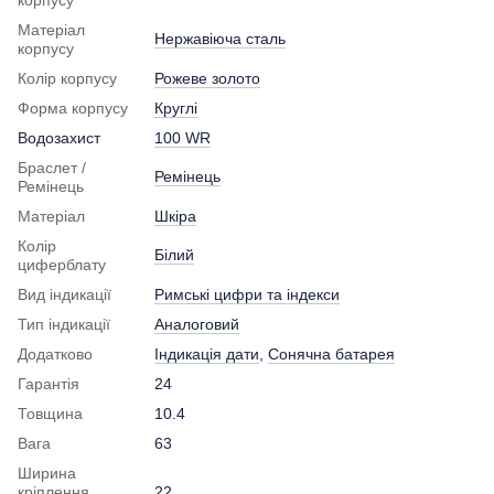
Матеріал
Нержавіюча сталь
корпусу
Колір корпусу
Рожеве золото
Форма корпусу
Круглі
Водозахист
100 WR
Браслет /
Ремінець
Ремінець
Матеріал
Шкіра
Колір
Білий
циферблату
Вид індикації
Римські цифри та індекси
Тип індикації
Аналоговий
Додатково
Індикація дати
,
Сонячна батарея
Гарантія
24
Товщина
10.4
Вага
63
Ширина
кріплення
22