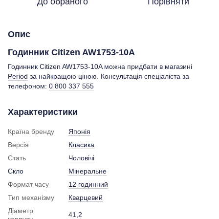
До обраного
Порівняти
Опис
Годинник Citizen AW1753-10A
Годинник Citizen AW1753-10A можна придбати в магазині
Period
за найкращою ціною. Консультація спеціаліста за
телефоном:
0 800 337 555
Характеристики
Країна бренду
Японія
Версія
Класика
Стать
Чоловічі
Скло
Мінеральне
Формат часу
12 годинний
Тип механізму
Кварцевий
Діаметр
41,2
корпусу