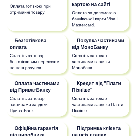
картою на сайті
Оплата готівкою при
отриманні товару.
Оплата за допомогою
банківської карти Visa і
Mastercard.
Безготівкова
Покупка частинами
оплата
від МоноБанку
Сплатіть за товар
Сплатіть за товар
безготівковим переказом
частинами завдяки
на наш рахунок.
Монобанк.
Оплата частинами
Кредит від "Плати
від ПриватБанку
Пізніше"
Сплатіть за товар
Сплатіть за товар
частинами завдяки
частинами завдяки Плати
ПриватБанк.
Пізніше.
Офіційна гарантія
Підтримка клієнта
від виробника
на всіх етапах