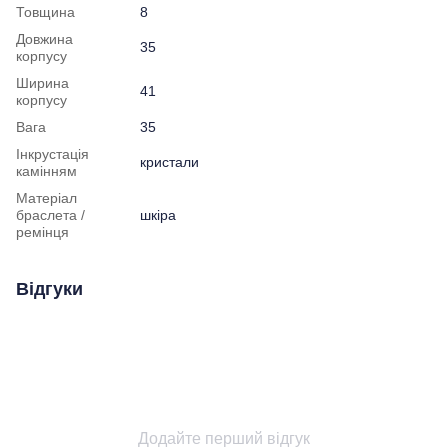
Товщина
8
Довжина
35
корпусу
Ширина
41
корпусу
Вага
35
Інкрустація
кристали
камінням
Матеріал
браслета /
шкіра
ремінця
Відгуки
Додайте перший відгук