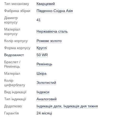
Тип механізму
Кварцевий
Фабрика збірки
Південно-Східна Азія
Діаметр
41
корпусу
Матеріал
Нержавіюча сталь
корпусу
Колір корпусу
Рожеве золото
Форма корпусу
Круглі
Водозахист
50 WR
Браслет /
Ремінець
Ремінець
Матеріал
Шкіра
Колір
Золотистий
циферблату
Вид індикації
Індекси
Тип індикації
Аналоговий
Додатково
Індикація дати
,
Індикація дня тижня
Гарантія
24 місяці