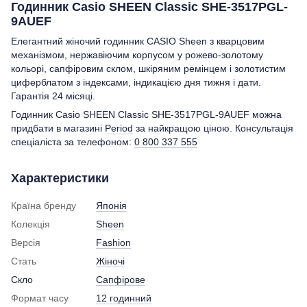
Годинник Casio SHEEN Classic SHE-3517PGL-
9AUEF
Елегантний жіночий годинник CASIO Sheen з кварцовим
механізмом, нержавіючим корпусом у рожево-золотому
кольорі, сапфіровим склом, шкіряним ремінцем і золотистим
циферблатом з індексами, індикацією дня тижня і дати.
Гарантія 24 місяці.
Годинник Casio SHEEN Classic SHE-3517PGL-9AUEF можна
придбати в магазині
Period
за найкращою ціною. Консультація
спеціаліста за телефоном:
0 800 337 555
Характеристики
Країна бренду
Японія
Колекція
Sheen
Версія
Fashion
Стать
Жіночі
Скло
Сапфірове
Формат часу
12 годинний