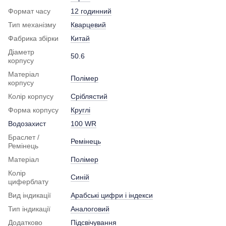
Формат часу
12 годинний
Тип механізму
Кварцевий
Фабрика збірки
Китай
Діаметр
50.6
корпусу
Матеріал
Полімер
корпусу
Колір корпусу
Сріблястий
Форма корпусу
Круглі
Водозахист
100 WR
Браслет /
Ремінець
Ремінець
Матеріал
Полімер
Колір
Синій
циферблату
Вид індикації
Арабські цифри і індекси
Тип індикації
Аналоговий
Додатково
Підсвічування