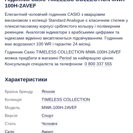
100H-2AVEF
Елегантний чоловічий годинник CASIO з кварцовим
механізмом з колекції Standard Analogue є класичним стилем у
плексигласовому корпусі сріблястого кольору і полімерним
ремінцем. Аналогові індикатори з арабськими цифрами та
індексами відмінно висвітлюються підсвічуванням. Годинник
має водозахист 100 WR і гарантію 24 місяці.
Годинник Casio TIMELESS COLLECTION MWA-100H-2AVEF
можна придбати в магазині
Period
за найкращою ціною.
Консультація спеціаліста за телефоном:
0 800 337 555
Характеристики
Країна бренду
Японія
Колекція
TIMELESS COLLECTION
Модель
MWA-100H-2AVEF
Версія
Спорт
Стать
Чоловічі
Скло
Акрил