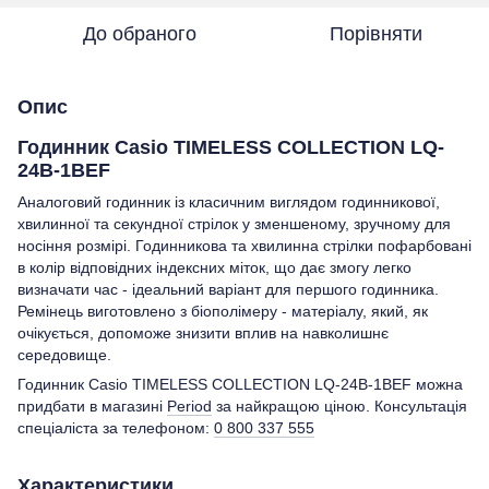
До обраного
Порівняти
Опис
Годинник Casio TIMELESS COLLECTION LQ-
24B-1BEF
Аналоговий годинник із класичним виглядом годинникової,
хвилинної та секундної стрілок у зменшеному, зручному для
носіння розмірі. Годинникова та хвилинна стрілки пофарбовані
в колір відповідних індексних міток, що дає змогу легко
визначати час - ідеальний варіант для першого годинника.
Ремінець виготовлено з біополімеру - матеріалу, який, як
очікується, допоможе знизити вплив на навколишнє
середовище.
Годинник Casio TIMELESS COLLECTION LQ-24B-1BEF можна
придбати в магазині
Period
за найкращою ціною. Консультація
спеціаліста за телефоном:
0 800 337 555
Характеристики