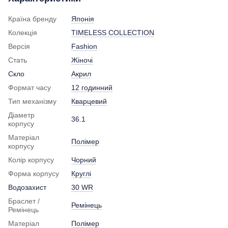
Країна бренду
Японія
Колекція
TIMELESS COLLECTION
Версія
Fashion
Стать
Жіночі
Скло
Акрил
Формат часу
12 годинний
Тип механізму
Кварцевий
Діаметр
36.1
корпусу
Матеріал
Полімер
корпусу
Колір корпусу
Чорний
Форма корпусу
Круглі
Водозахист
30 WR
Браслет /
Ремінець
Ремінець
Матеріал
Полімер