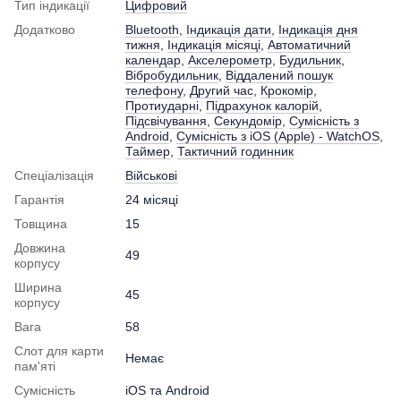
Тип індикації
Цифровий
Додатково
Bluetooth
,
Індикація дати
,
Індикація дня
тижня
,
Індикація місяці
,
Автоматичний
календар
,
Акселерометр
,
Будильник
,
Вібробудильник
,
Віддалений пошук
телефону
,
Другий час
,
Крокомір
,
Протиударні
,
Підрахунок калорій
,
Підсвічування
,
Секундомір
,
Сумісність з
Android
,
Сумісність з iOS (Apple) - WatchOS
,
Таймер
,
Тактичний годинник
Спеціалізація
Військові
Гарантія
24 місяці
Товщина
15
Довжина
49
корпусу
Ширина
45
корпусу
Вага
58
Слот для карти
Немає
пам'яті
Сумісність
iOS та Android