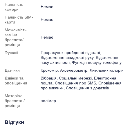
Наявність
Немає
камери
Наявність SIM-
Немає
карти
Можливість
заміни
Немає
браслета/
ремінця
Функції
Прорахунок пройденої відстані,
Відстеження швидкості руху, Відстеження
часу активності, Функція пошуку телефону
Датчики
Крокомір, Акселерометр, Лічильник калорій
Дзвінки та
Вібрація, Соціальні мережі, Електронна
оповіщення
пошта, Сповіщення про SMS, Сповіщення
про виклики, Сповіщення з додатків
Матеріал
браслета /
полімер
ремінця
Відгуки