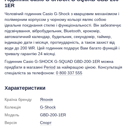
1ER
Чоловічий годинник Casio G-Shock з кварцовим механізмом і
полімерним корпусом у чорному кольорі являє собою
ідеальне поєднання стилю і функціональності. Він забезпечує
підсвічування, вібробудильник, Bluetooth, крокомір,
автоматичний календар, будильник, секундомір, таймер,
індикацію дати і місяця, протиударність, а також захист від
води до 200 WR. Цей годинник подарує Вам багато функцій і
тривалу гарантію 24 місяці.
Годинник Casio G-SHOCK G-SQUAD GBD-200-1ER можна
придбати в магазині
Period
за найкращою ціною. Консультація
спеціаліста за телефоном:
0 800 337 555
Характеристики
Країна бренду
Японія
Колекція
G-Shock
Модель
GBD-200-1ER
Версія
Спорт