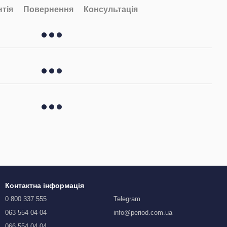
нтія
Повернення
Консультація
Контактна інформація
0 800 337 555
Telegram
063 554 04 04
info@period.com.ua
066 554 04 04