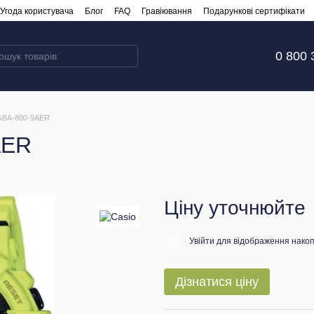
Угода користувача
Блог
FAQ
Гравіювання
Подарункові сертифікати
0 800 
 GBA-800-9AER
AER
Ціну уточнюйте
Увійти
для відображення накоп
%
Дізнатися ціну