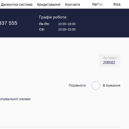
Укр
Рус
Вхід
Дисконтна система
Кредитування
Контакти
Графік роботи:
337 555
Пн-Пт:
10:00–18:00
Сб:
10:00–15:00
Артикул
208582
Порівняти
В бажання
ичувальної знижки