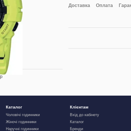
Доставка
Оплата
Гара
ар
Каталог
Клієнтам
Чоловічі годинники
Вхід до кабінету
Жіночі годинники
Каталог
Наручні годинники
Бренди