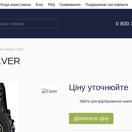
Угода користувача
Блог
FAQ
Гравіювання
Подарункові сертифікати
0 800 
 DW-5600E-1VER
1VER
Ціну уточнюйте
Увійти
для відображення накоп
%
Дізнатися ціну