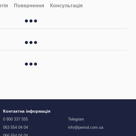
нтія
Повернення
Консультація
Контактна інформація
0 800 337 555
Telegram
063 554 04 04
info@period.com.ua
066 554 04 04