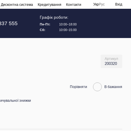
Укр
Рус
Вхід
Дисконтна система
Кредитування
Контакти
Графік роботи:
337 555
Пн-Пт:
10:00–18:00
Сб:
10:00–15:00
Артикул
200320
Порівняти
В бажання
ичувальної знижки