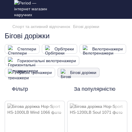
Спорт та активний відпочинок
Бігові доріжки
Бігові доріжки
Степпери
Орбітреки
Велотренажери
Горизонтальні велотренажери
Гребні тренажери
Бігові доріжки
Фільтр
За популярністю