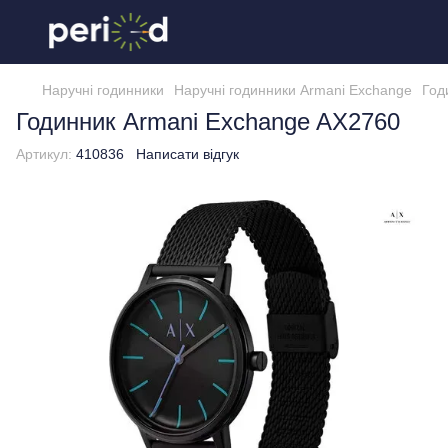
Наручні годинники
Наручні годинники Armani Exchange
Год
Годинник Armani Exchange AX2760
Артикул:
410836
Написати відгук