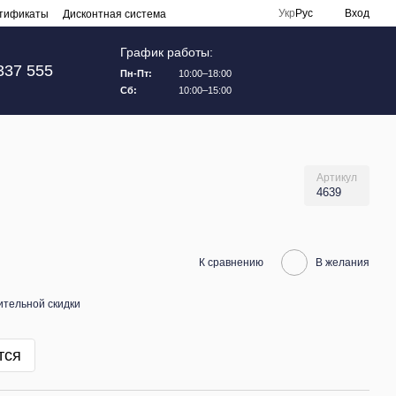
Укр
Рус
Вход
тификаты
Дисконтная система
График работы:
337 555
Пн-Пт:
10:00–18:00
Сб:
10:00–15:00
Артикул
4639
К сравнению
В желания
тельной скидки
тся