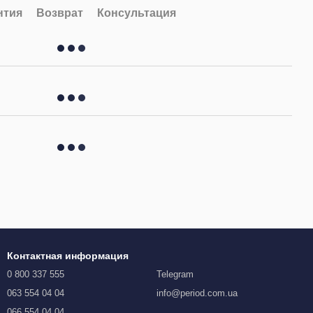
нтия
Возврат
Консультация
Контактная информация
0 800 337 555
Telegram
063 554 04 04
info@period.com.ua
066 554 04 04