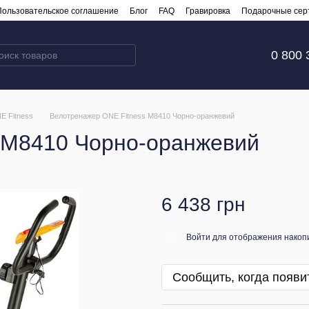
Пользовательское соглашение
Блог
FAQ
Гравировка
Подарочные сер
0 800 
E Fitness
Велотренажер ONE Fitness M8410 Чорно-оранжевий
 M8410 Чорно-оранжевий
6 438 грн
Войти
для отображения накопи
%
Сообщить, когда появи