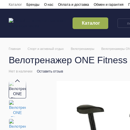
Перейти к основному контенту
Каталог
Бренды
О нас
Оплата и доставка
Обмен и гарантия
Кредитирование
Контакты
Каталог
Главная
Спорт и активный отдых
Велотренажеры
Велотренажеры ON
Велотренажер ONE Fitness
Нет в наличии
Оставить отзыв