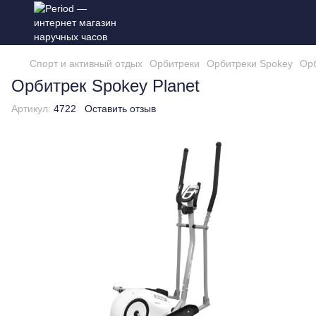
Спорт и активный отдых
Орбитреки
Орбитреки Spokey
Орб
Орбитрек Spokey Planet
Артикул:
4722
Оставить отзыв