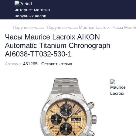
Наручные часы
Наручные часы Maurice Lacroix
Часы Mauri
Часы Maurice Lacroix AIKON
Automatic Titanium Chronograph
AI6038-TT032-530-1
Артикул:
431265
Оставить отзыв