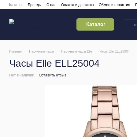
Перейти к основному контенту
Каталог
Бренды
О нас
Оплата и доставка
Обмен и гарантия
Кредитирование
Контакты
Каталог
Главная
Наручные часы
Наручные часы Elle
Часы Elle ELL25004
Часы Elle ELL25004
Нет в наличии
Оставить отзыв