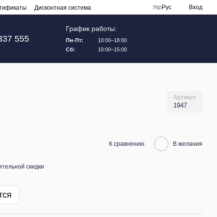
Укр
Рус
Вход
тификаты
Дисконтная система
График работы:
337 555
Пн-Пт:
10:00–18:00
Сб:
10:00–15:00
Артикул
1947
К сравнению
В желания
тельной скидки
тся