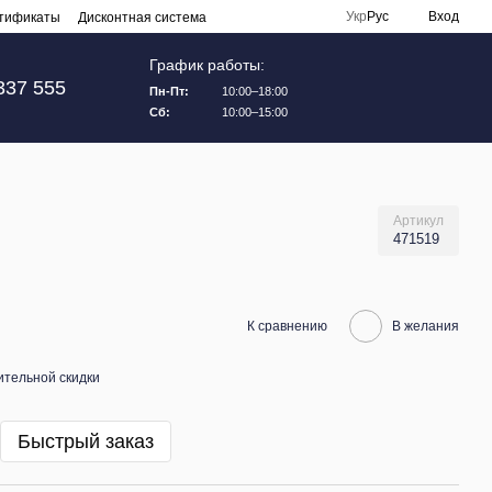
Укр
Рус
Вход
тификаты
Дисконтная система
График работы:
337 555
Пн-Пт:
10:00–18:00
Сб:
10:00–15:00
Артикул
471519
К сравнению
В желания
тельной скидки
Быстрый заказ