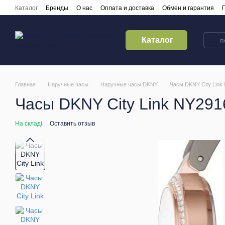
Перейти к основному контенту
Каталог
Бренды
О нас
Оплата и доставка
Обмен и гарантия
Кредитирование
Контакты
Каталог
Главная
Наручные часы
Наручные часы DKNY
Часы DKNY City Link
Часы DKNY City Link NY291
На складі
Оставить отзыв