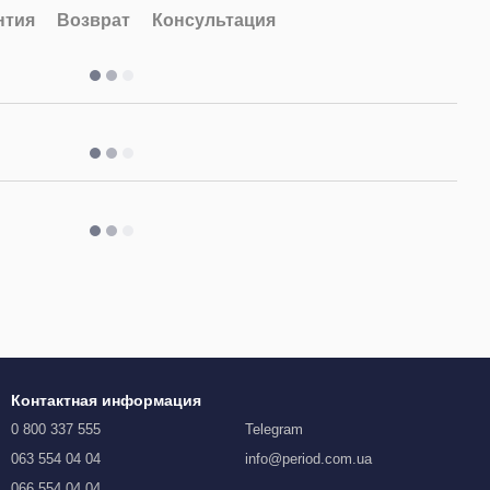
нтия
Возврат
Консультация
Контактная информация
0 800 337 555
Telegram
063 554 04 04
info@period.com.ua
066 554 04 04