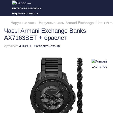
Наручные часы
Наручные часы Armani Exchange
Часы Arm
Часы Armani Exchange Banks
AX7163SET + браслет
Артикул:
410861
Оставить отзыв