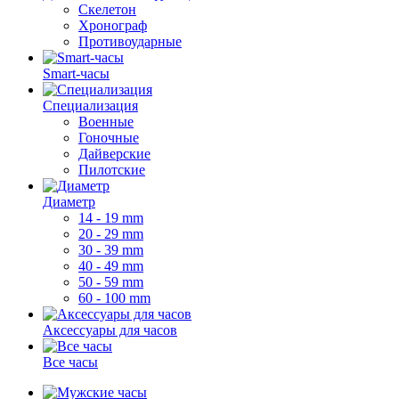
Скелетон
Хронограф
Противоударные
Smart-часы
Специализация
Военные
Гоночные
Дайверские
Пилотские
Диаметр
14 - 19 mm
20 - 29 mm
30 - 39 mm
40 - 49 mm
50 - 59 mm
60 - 100 mm
Аксессуары для часов
Все часы