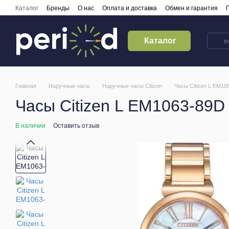
Перейти к основному контенту
Каталог
Бренды
О нас
Оплата и доставка
Обмен и гарантия
Кредитирование
Контакты
Каталог
Главная
Наручные часы
Наручные часы Citizen
Часы Citizen L EM10
Часы Citizen L EM1063-89D
В наличии
Оставить отзыв