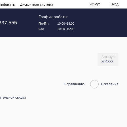
Укр
Рус
Вход
тификаты
Дисконтная система
График работы:
337 555
Пн-Пт:
10:00–18:00
Сб:
10:00–15:00
Артикул
304333
К сравнению
В желания
тельной скидки