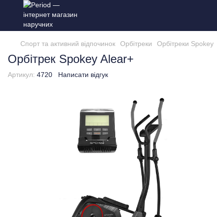
Спорт та активний відпочинок
Орбітреки
Орбітреки Spokey
Орбітрек Spokey Alear+
Артикул:
4720
Написати відгук