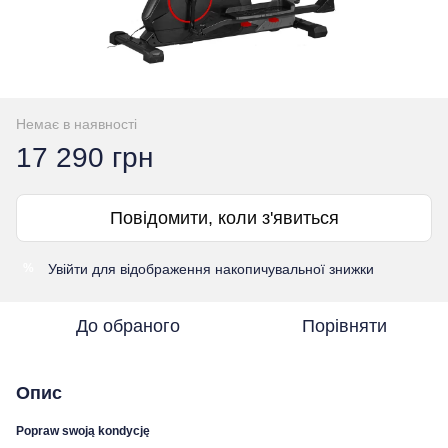
Немає в наявності
17 290 грн
Повідомити, коли з'явиться
Увійти
для відображення накопичувальної знижки
%
До обраного
Порівняти
Опис
Popraw swoją kondycję