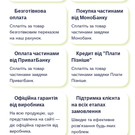
Безготівкова
Покупка частинами
оплата
від МоноБанку
Сплатіть за товар
Сплатіть за товар
безготівковим переказом
частинами завдяки
на наш рахунок.
Монобанк.
Оплата частинами
Кредит від "Плати
від ПриватБанку
Пізніше"
Сплатіть за товар
Сплатіть за товар
частинами завдяки
частинами завдяки Плати
ПриватБанк.
Пізніше.
Офіційна гарантія
Підтримка клієнта
від виробника
на всіх етапах
замовлення
На всю продукцію, що
представлена на сайті —
Швидке та ефективне
діє офіційна гарантія від
розв'язання будь-яких
виробника.
проблем.