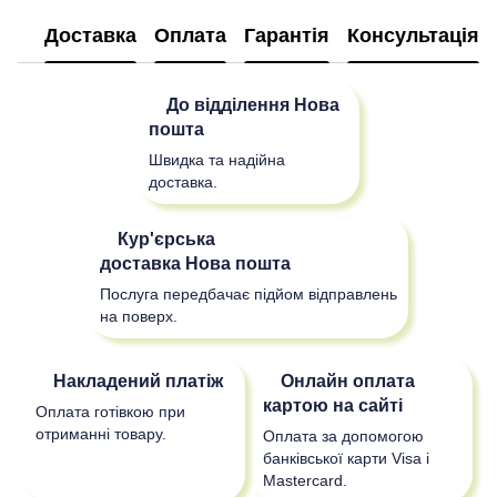
Доставка
Оплата
Гарантія
Консультація
До відділення
Нова
пошта
Швидка та надійна
доставка.
Кур'єрська
доставка
Нова пошта
Послуга передбачає підйом відправлень
на поверх.
Накладений платіж
Онлайн оплата
картою на сайті
Оплата готівкою при
отриманні товару.
Оплата за допомогою
банківської карти Visa і
Mastercard.