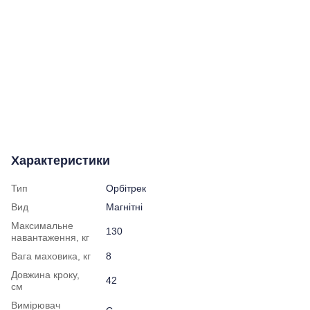
Характеристики
Тип
Орбітрек
Вид
Магнітні
Максимальне
130
навантаження, кг
Вага маховика, кг
8
Довжина кроку,
42
см
Вимірювач