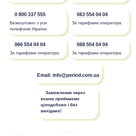
0 800 337 555
063 554 04 04
Безкоштовно з усіх
За тарифами оператора.
телефонів України.
066 554 04 04
068 554 04 04
За тарифами оператора.
За тарифами оператора.
Email:
info@period.com.ua
Замовлення через
кошик приймаємо
цілодобово і без
вихідних!