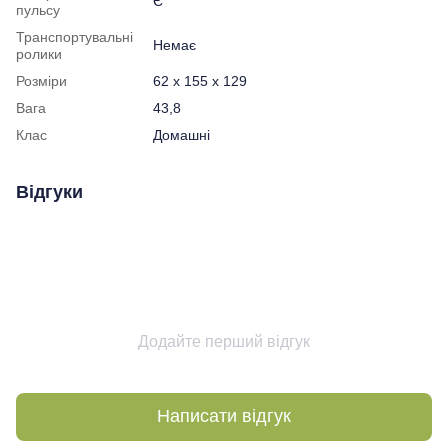
Є
пульсу
Транспортувальні
Немає
ролики
Розміри
62 x 155 x 129
Вага
43,8
Клас
Домашні
Відгуки
Додайте перший відгук
Написати відгук