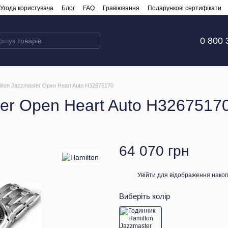
Угода користувача
Блог
FAQ
Гравіювання
Подарункові сертифікати
0 800 
lton Jazzmaster Open Heart Auto H32675170
ter Open Heart Auto H3267517
64 070 грн
Увійти
для відображення накоп
%
Виберіть колір