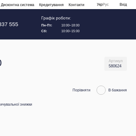
Укр
Рус
Вхід
Дисконтна система
Кредитування
Контакти
Графік роботи:
337 555
Пн-Пт:
10:00–18:00
Сб:
10:00–15:00
0
Артикул
580624
Порівняти
В бажання
ичувальної знижки