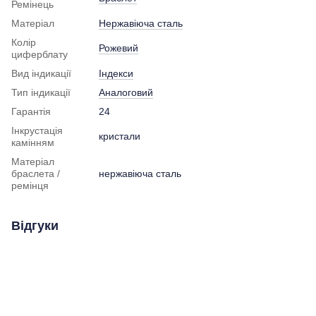
Ремінець
Матеріал
Нержавіюча сталь
Колір
Рожевий
циферблату
Вид індикації
Індекси
Тип індикації
Аналоговий
Гарантія
24
Інкрустація
кристали
камінням
Матеріал
браслета /
нержавіюча сталь
ремінця
Відгуки