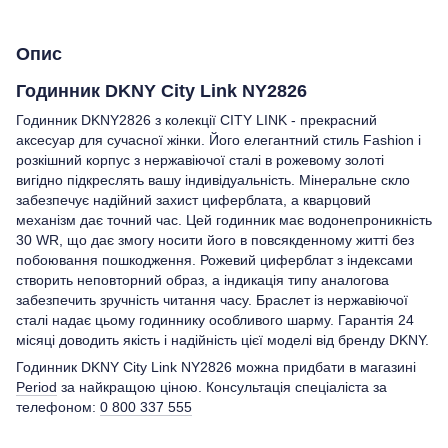
Опис
Годинник DKNY City Link NY2826
Годинник DKNY2826 з колекції CITY LINK - прекрасний
аксесуар для сучасної жінки. Його елегантний стиль Fashion і
розкішний корпус з нержавіючої сталі в рожевому золоті
вигідно підкреслять вашу індивідуальність. Мінеральне скло
забезпечує надійний захист циферблата, а кварцовий
механізм дає точний час. Цей годинник має водонепроникність
30 WR, що дає змогу носити його в повсякденному житті без
побоювання пошкодження. Рожевий циферблат з індексами
створить неповторний образ, а індикація типу аналогова
забезпечить зручність читання часу. Браслет із нержавіючої
сталі надає цьому годиннику особливого шарму. Гарантія 24
місяці доводить якість і надійність цієї моделі від бренду DKNY.
Годинник DKNY City Link NY2826 можна придбати в магазині
Period
за найкращою ціною. Консультація спеціаліста за
телефоном:
0 800 337 555