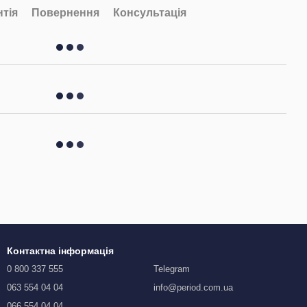
нтія
Повернення
Консультація
Контактна інформація
0 800 337 555
Telegram
063 554 04 04
info@period.com.ua
066 554 04 04