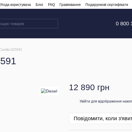
Угода користувача
Блог
FAQ
Гравіювання
Подарункові сертифікати
0 800 
Castilia DZ5591
5591
12 890 грн
Увійти
для відображення накоп
%
Повідомити, коли з'яви