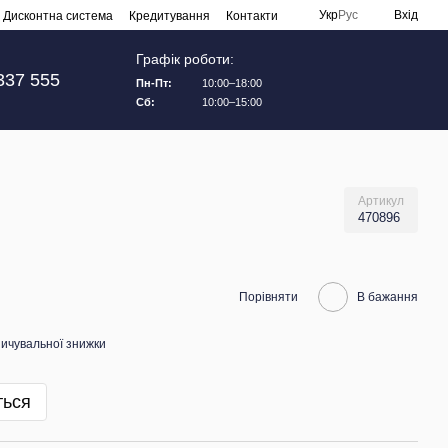
Укр
Рус
Вхід
Дисконтна система
Кредитування
Контакти
Графік роботи:
337 555
Пн-Пт:
10:00–18:00
Сб:
10:00–15:00
Артикул
470896
Порівняти
В бажання
ичувальної знижки
ться