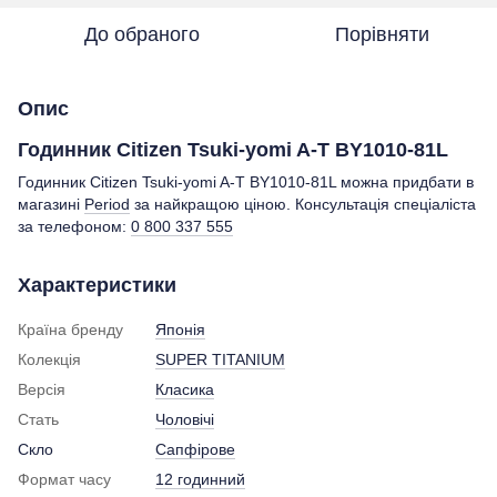
До обраного
Порівняти
Опис
Годинник Citizen Tsuki-yomi A-T BY1010-81L
Годинник Citizen Tsuki-yomi A-T BY1010-81L можна придбати в
магазині
Period
за найкращою ціною. Консультація спеціаліста
за телефоном:
0 800 337 555
Характеристики
Країна бренду
Японія
Колекція
SUPER TITANIUM
Версія
Класика
Стать
Чоловічі
Скло
Сапфірове
Формат часу
12 годинний