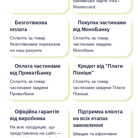
банківської карти Visa і
Mastercard.
Безготівкова
Покупка частинами
оплата
від МоноБанку
Сплатіть за товар
Сплатіть за товар
безготівковим переказом
частинами завдяки
на наш рахунок.
Монобанк.
Оплата частинами
Кредит від "Плати
від ПриватБанку
Пізніше"
Сплатіть за товар
Сплатіть за товар
частинами завдяки
частинами завдяки Плати
ПриватБанк.
Пізніше.
Офіційна гарантія
Підтримка клієнта
від виробника
на всіх етапах
замовлення
На всю продукцію, що
представлена на сайті —
Швидке та ефективне