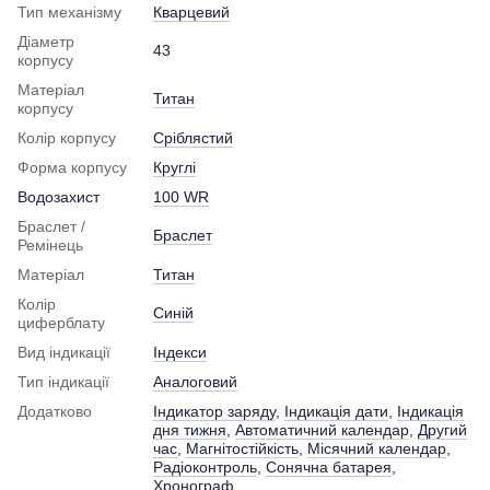
Тип механізму
Кварцевий
Діаметр
43
корпусу
Матеріал
Титан
корпусу
Колір корпусу
Сріблястий
Форма корпусу
Круглі
Водозахист
100 WR
Браслет /
Браслет
Ремінець
Матеріал
Титан
Колір
Синій
циферблату
Вид індикації
Індекси
Тип індикації
Аналоговий
Додатково
Індикатор заряду
,
Індикація дати
,
Індикація
дня тижня
,
Автоматичний календар
,
Другий
час
,
Магнітостійкість
,
Місячний календар
,
Радіоконтроль
,
Сонячна батарея
,
Хронограф