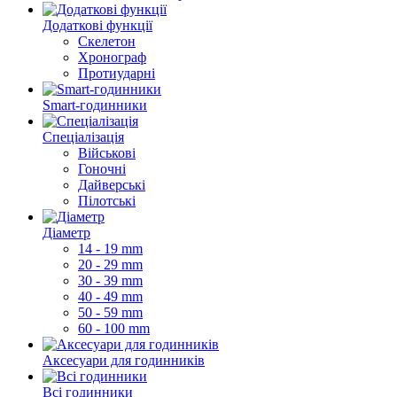
Додаткові функції
Скелетон
Хронограф
Протиударні
Smart-годинники
Спеціалізація
Військові
Гоночні
Дайверські
Пілотські
Діаметр
14 - 19 mm
20 - 29 mm
30 - 39 mm
40 - 49 mm
50 - 59 mm
60 - 100 mm
Аксесуари для годинників
Всі годинники