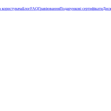
а користувача
Блог
FAQ
Гравіювання
Подарункові сертифікати
Диск