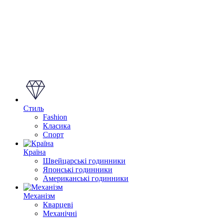
Стиль
Fashion
Класика
Спорт
Країна
Швейцарські годинники
Японські годинники
Американські годинники
Механізм
Кварцеві
Механічні