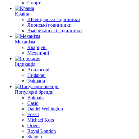
Спорт
Країна
Швейцарські годинники
Японські годинники
Американські годинники
Механізм
Кварцеві
Механічні
Індикація
Аналогові
Цифрові
Змішана
Популярні бренди
Balmain
Casio
Daniel Wellington
Fossil
Michael Kors
Orient
Royal London
Skagen