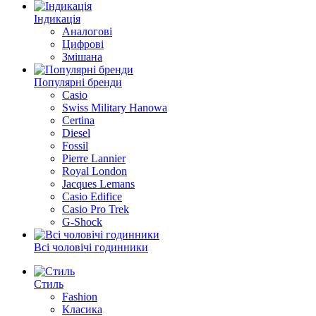
Індикація
Аналогові
Цифрові
Змішана
Популярні бренди
Casio
Swiss Military Hanowa
Certina
Diesel
Fossil
Pierre Lannier
Royal London
Jacques Lemans
Casio Edifice
Casio Pro Trek
G-Shock
Всі чоловічі годинники
Стиль
Fashion
Класика