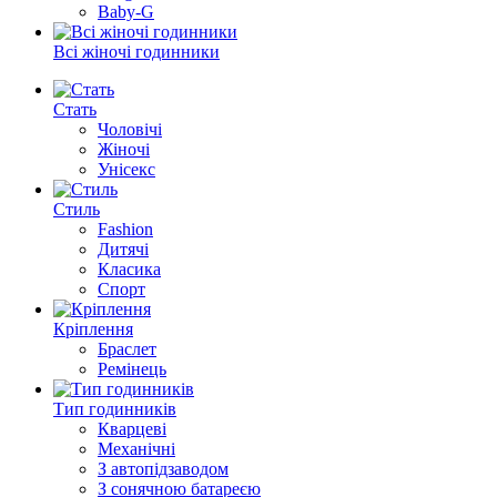
Baby-G
Всі жіночі годинники
Стать
Чоловічі
Жіночі
Унісекс
Стиль
Fashion
Дитячі
Класика
Спорт
Кріплення
Браслет
Ремінець
Тип годинників
Кварцеві
Механічні
З автопідзаводом
З сонячною батареєю