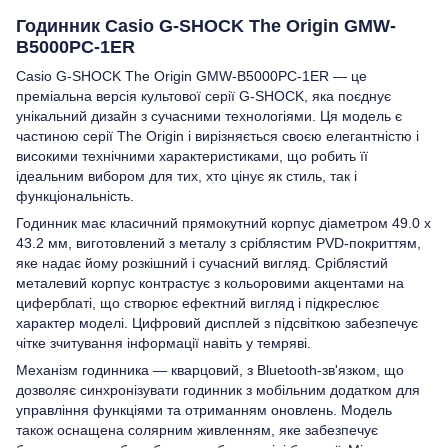
Годинник Casio G-SHOCK The Origin GMW-
B5000PC-1ER
Casio G-SHOCK The Origin GMW-B5000PC-1ER — це
преміальна версія культової серії G-SHOCK, яка поєднує
унікальний дизайн з сучасними технологіями. Ця модель є
частиною серії The Origin і вирізняється своєю елегантністю і
високими технічними характеристиками, що робить її
ідеальним вибором для тих, хто цінує як стиль, так і
функціональність.
Годинник має класичний прямокутний корпус діаметром 49.0 x
43.2 мм, виготовлений з металу з сріблястим PVD-покриттям,
яке надає йому розкішний і сучасний вигляд. Сріблястий
металевий корпус контрастує з кольоровими акцентами на
циферблаті, що створює ефектний вигляд і підкреслює
характер моделі. Цифровий дисплей з підсвіткою забезпечує
чітке зчитування інформації навіть у темряві.
Механізм годинника — кварцовий, з Bluetooth-зв'язком, що
дозволяє синхронізувати годинник з мобільним додатком для
управління функціями та отриманням оновлень. Модель
також оснащена солярним живленням, яке забезпечує