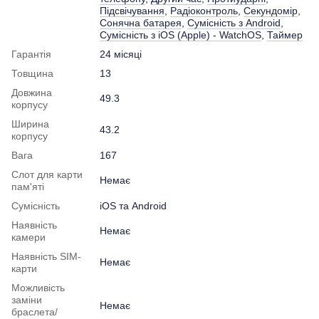
Підсвічування
,
Радіоконтроль
,
Секундомір
,
Сонячна батарея
,
Сумісність з Android
,
Сумісність з iOS (Apple) - WatchOS
,
Таймер
Гарантія
24 місяці
Товщина
13
Довжина
49.3
корпусу
Ширина
43.2
корпусу
Вага
167
Слот для карти
Немає
пам'яті
Сумісність
iOS та Android
Наявність
Немає
камери
Наявність SIM-
Немає
карти
Можливість
заміни
Немає
браслета/