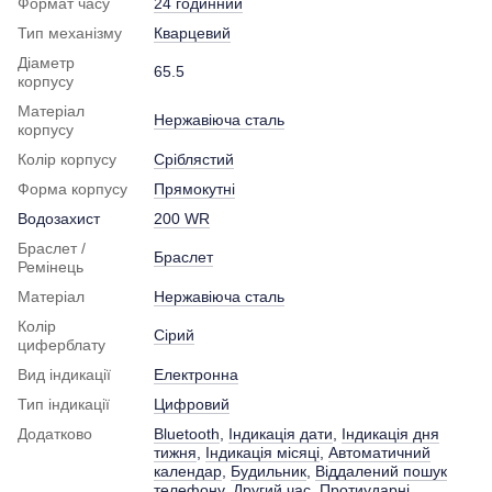
Формат часу
24 годинний
Тип механізму
Кварцевий
Діаметр
65.5
корпусу
Матеріал
Нержавіюча сталь
корпусу
Колір корпусу
Сріблястий
Форма корпусу
Прямокутні
Водозахист
200 WR
Браслет /
Браслет
Ремінець
Матеріал
Нержавіюча сталь
Колір
Сірий
циферблату
Вид індикації
Електронна
Тип індикації
Цифровий
Додатково
Bluetooth
,
Індикація дати
,
Індикація дня
тижня
,
Індикація місяці
,
Автоматичний
календар
,
Будильник
,
Віддалений пошук
телефону
,
Другий час
,
Протиударні
,