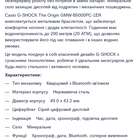
безперервну роботу без потреби в заміні батареї. Мінеральне
скло захищає дисплей від подряпин і механічних пошкоджень.
Casio G-SHOCK The Origin GMW-B5000PC-1ER
комплектується металевим браслетом, що забезпечує
комфортне носіння і додає елегантності. Годинник має
водонепроникність до 200 метрів (20 ATM), що дозволяє
використовувати його під час плавання і в інших водних
умовах.
Ця модель поєднує в собі класичний дизайн G-SHOCK з
сучасними технологіями, роблячи її ідеальним аксесуаром для
будь-якого стильного і активного чоловіка.
Характеристики:
Тип механізму Кварцовий з Bluetooth-зв'язком
Матеріал корпусу Нержавіюча сталь
Діаметр корпусу 49.0 x 43.2 мм
Циферблат Сірий цифровий дисплей
Індикація Час, дата, хронограф, підсвітка дисплея
Скло Мінеральне
Функції Хронограф, дата, Bluetooth, солярне живлення