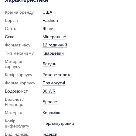
Країна бренду
США
Версія
Fashion
Стать
Жіночі
Скло
Мінеральне
Формат часу
12 годинний
Тип механізму
Кварцевий
Матеріал
Латунь
корпусу
Колір корпусу
Рожеве золото
Форма корпусу
Прямокутні
Водозахист
30 WR
Браслет /
Браслет
Ремінець
Матеріал
Кераміка
Колір
Перламутровий
циферблату
Вид індикації
Індекси