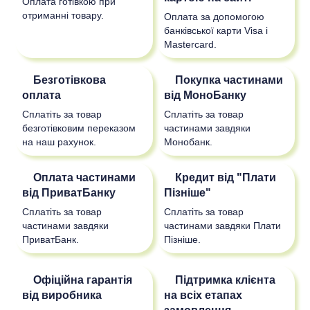
Оплата готівкою при
отриманні товару.
Оплата за допомогою
банківської карти Visa і
Mastercard.
Безготівкова
Покупка частинами
оплата
від МоноБанку
Сплатіть за товар
Сплатіть за товар
безготівковим переказом
частинами завдяки
на наш рахунок.
Монобанк.
Оплата частинами
Кредит від "Плати
від ПриватБанку
Пізніше"
Сплатіть за товар
Сплатіть за товар
частинами завдяки
частинами завдяки Плати
ПриватБанк.
Пізніше.
Офіційна гарантія
Підтримка клієнта
від виробника
на всіх етапах
замовлення