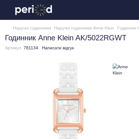
Наручні годинники
Наручні годинники Anne Klein
Годинник 
Годинник Anne Klein AK/5022RGWT
Артикул:
781134
Написати відгук