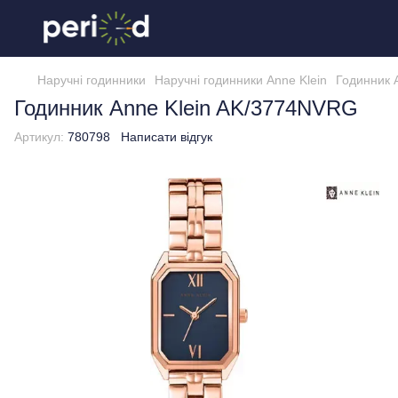
Наручні годинники
Наручні годинники Anne Klein
Годинник 
Годинник Anne Klein AK/3774NVRG
Артикул:
780798
Написати відгук