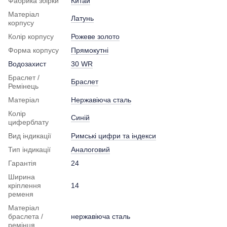
Фабрика збірки
Китай
Матеріал
Латунь
корпусу
Колір корпусу
Рожеве золото
Форма корпусу
Прямокутні
Водозахист
30 WR
Браслет /
Браслет
Ремінець
Матеріал
Нержавіюча сталь
Колір
Синій
циферблату
Вид індикації
Римські цифри та індекси
Тип індикації
Аналоговий
Гарантія
24
Ширина
кріплення
14
ременя
Матеріал
браслета /
нержавіюча сталь
ремінця