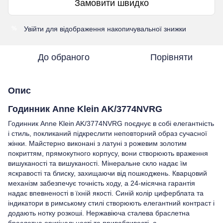
Замовити швидко
Увійти
для відображення накопичувальної знижки
%
До обраного
Порівняти
Опис
Годинник Anne Klein AK/3774NVRG
Годинник Anne Klein AK/3774NVRG поєднує в собі елегантність
і стиль, покликаний підкреслити неповторний образ сучасної
жінки. Майстерно виконані з латуні з рожевим золотим
покриттям, прямокутного корпусу, вони створюють враження
вишуканості та вишуканості. Мінеральне скло надає їм
яскравості та блиску, захищаючи від пошкоджень. Кварцовий
механізм забезпечує точність ходу, а 24-місячна гарантія
надає впевненості в їхній якості. Синій колір циферблата та
індикатори в римському стилі створюють елегантний контраст і
додають нотку розкоші. Нержавіюча сталева браслетна
браслетна оригінальності та привабливості, а