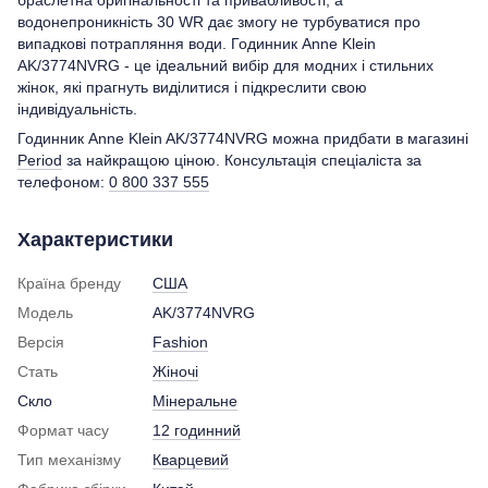
водонепроникність 30 WR дає змогу не турбуватися про
випадкові потрапляння води. Годинник Anne Klein
AK/3774NVRG - це ідеальний вибір для модних і стильних
жінок, які прагнуть виділитися і підкреслити свою
індивідуальність.
Годинник Anne Klein AK/3774NVRG можна придбати в магазині
Period
за найкращою ціною. Консультація спеціаліста за
телефоном:
0 800 337 555
Характеристики
Країна бренду
США
Модель
AK/3774NVRG
Версія
Fashion
Стать
Жіночі
Скло
Мінеральне
Формат часу
12 годинний
Тип механізму
Кварцевий